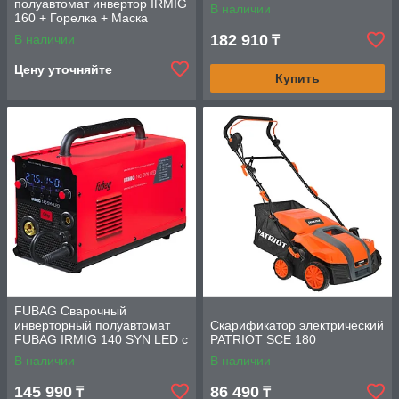
3 м в комплекте
полуавтомат инвертор IRMIG
В наличии
160 + Горелка + Маска
сварщика
182 910
В наличии
₸
Цену уточняйте
Купить
FUBAG Сварочный
инверторный полуавтомат
Скарификатор электрический
FUBAG IRMIG 140 SYN LED с
PATRIOT SCE 180
горелкой 150 А в комплекте
В наличии
В наличии
145 990
86 490
₸
₸