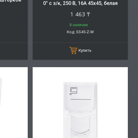
0° с з/к, 250 В, 16A 45х45, белая
1 463 ₸
В наличии
SS45-Z-W
Купить