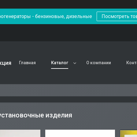
рогенераторы - бензиновые, дизельные
Посмотреть то
кция
Главная
Каталог
О компании
Конт
установочные изделия