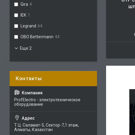
Gira
4
шт
IEK
1
Legrand
64
OBO Bettermann
44
Еще 2
ProfElectro - электротехническое
оборудование
Т.Ц. Саламат-5, Cектор-7,1 этаж,
Алматы, Казахстан