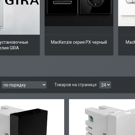
установочные
MacKenzie серия PX черный
MacK
елия GIRA