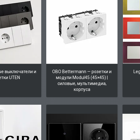
е выключатели и
OBO Bettermann — розетки и
Le
етки UTEN
модули Modul45 (45×45) |
силовые, мультимедиа,
корпуса