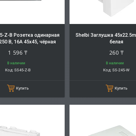
45-Z-B Розетка одинарная
Shelbi Заглушка 45x22.5m
 250 В, 16A 45х45, чёрная
белая
1 596 ₸
260 ₸
В наличии
В наличии
SS45-Z-B
SS-245-W
Купить
Купить