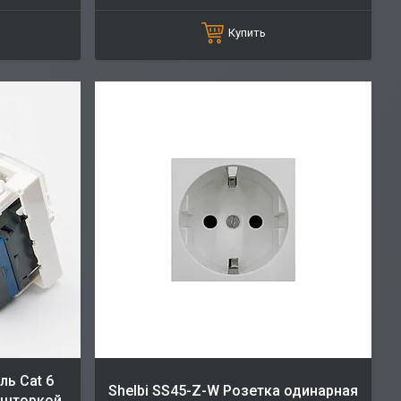
Купить
ль Cat 6
Shelbi SS45-Z-W Розетка одинарная
о шторкой