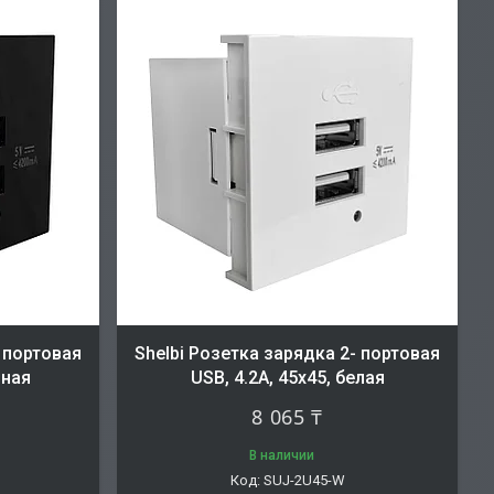
- портовая
Shelbi Розетка зарядка 2- портовая
рная
USB, 4.2A, 45х45, белая
8 065 ₸
В наличии
SUJ-2U45-W