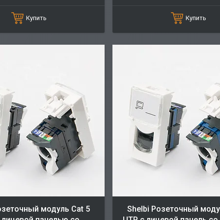
Купить
Купить
Розеточный модуль Cat 5
Shelbi Розеточный моду
 лицевой панелью со
UTP с лицевой панель с