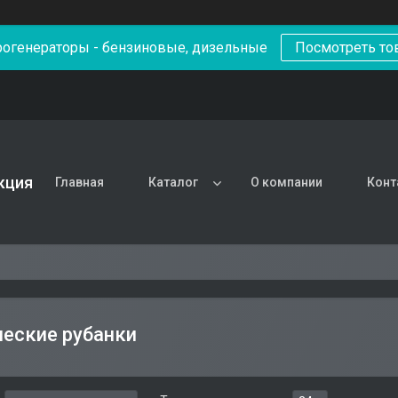
рогенераторы - бензиновые, дизельные
Посмотреть то
кция
Главная
Каталог
О компании
Конт
еские рубанки