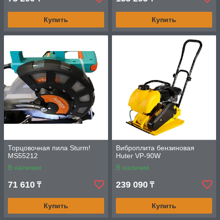
Купить
Купить
Торцовочная пила Sturm!
Виброплита бензиновая
MS55212
Huter VP-90W
В наличии
В наличии
71 610
239 090
₸
₸
Купить
Купить