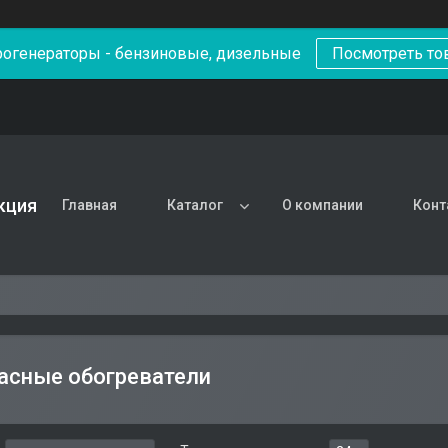
рогенераторы - бензиновые, дизельные
Посмотреть то
кция
Главная
Каталог
О компании
Конт
асные обогреватели