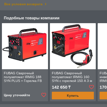
Все условия возврата
Подобные товары компании
FUBAG Сварочный
FUBAG Сварочный
FUB
полуавтомат IRMIG 188
полуавтомат IRMIG 160
инве
SYN PLUS + Горелка FB
SYN с горелкой 150 А 3 м
IRMI
250 3m + Маска сварщика
в комплекте
250 
142 650
170
₸
Хамелеон IR 9-13N S +
Цену уточняйте
Купить