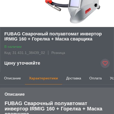
FUBAG Сварочный полуавтомат инвертор
IRMIG 160 + Горелка + Маска сварщика
В наличии
Код: 31 431.1_38439_02
Розница
Цену уточняйте
Описание
Характеристики
Доставка
Оплата
Ус
Описание
FUBAG Сварочный полуавтомат
инвертор IRMIG 160 + Горелка + Маска
сварщика