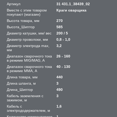
Артикул
31 431.1_38439_02
Вместе с этим товаром
Краги сварщика
покупают (магазин)
Высота товара, мм
270
Высота_Шиптор
585
Диаметр катушки, мм/ вес
200 / 5
Диаметр проволоки, мм
0,8 - 1,0
Диаметр электрода max,
3,2
мм
Диапазон сварочного тока
26 - 160
в режиме MIG/MAG, A
Диапазон сварочного тока
40 - 130
в режиме ММА, А
Длина товара, мм
440
Длина шланга, м
3
Длина_Шиптор
490
Кабель заземления с
3
зажимом, м
Кабель с
1,6
электрододержателем, м
Количество комментариев
1