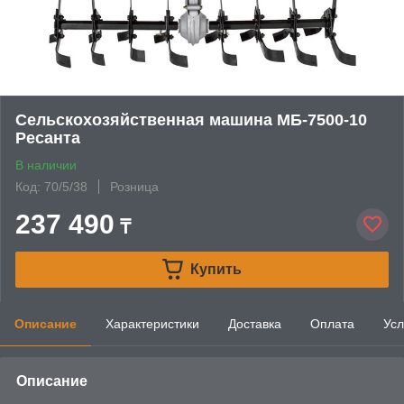
Сельскохозяйственная машина МБ-7500-10
Ресанта
В наличии
Код: 70/5/38
Розница
237 490
₸
Купить
Описание
Характеристики
Доставка
Оплата
Усл
Описание