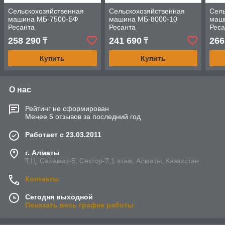
Сельскохозяйственная
Сельскохозяйственная
Сель
машина МБ-7500-БФ
машина МБ-8000-10
маш
Ресанта
Ресанта
Реса
258 290
241 690
266
₸
₸
Купить
Купить
О нас
Рейтинг не сформирован
Менее 5 отзывов за последний год
Работает с 23.03.2011
г. Алматы
Т.Ц. Саламат-5, Cектор-7,1 этаж, Алматы, Казахстан
Контакты
Сегодня выходной
Показать весь график работы