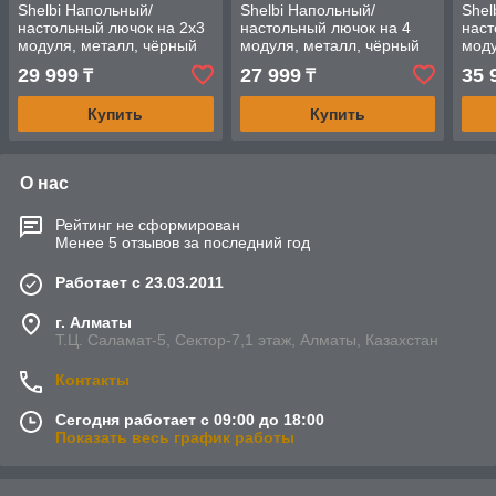
Shelbi Напольный/
Shelbi Напольный/
Shel
настольный лючок на 2х3
настольный лючок на 4
наст
модуля, металл, чёрный
модуля, металл, чёрный
моду
29 999
27 999
35 
₸
₸
Купить
Купить
О нас
Рейтинг не сформирован
Менее 5 отзывов за последний год
Работает с 23.03.2011
г. Алматы
Т.Ц. Саламат-5, Cектор-7,1 этаж, Алматы, Казахстан
Контакты
Сегодня работает с 09:00 до 18:00
Показать весь график работы