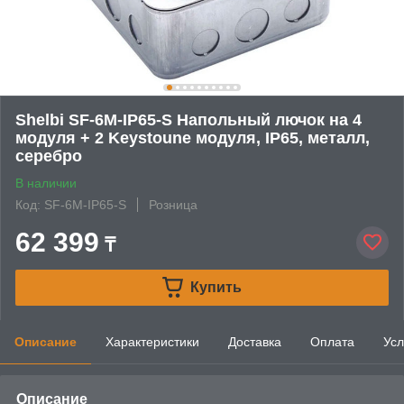
Shelbi SF-6M-IP65-S Напольный лючок на 4
модуля + 2 Keystoune модуля, IP65, металл,
серебро
В наличии
Код: SF-6M-IP65-S
Розница
62 399
₸
Купить
Описание
Характеристики
Доставка
Оплата
Усл
Описание