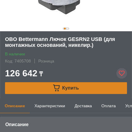
OBO Bettermann Лючок GESRN2 USB (для
монтажных оснований, никелир.)
В наличии
Код: 7405708
Розница
126 642
₸
Купить
Описание
Характеристики
Доставка
Оплата
Усл
Описание