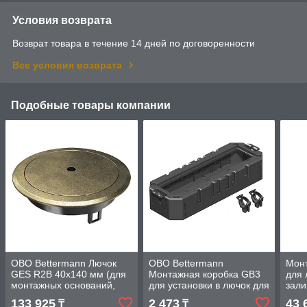
Условия возврата
Возврат товара в течение 14 дней по договоренности
Все условия возврата
Подобные товары компании
OBO Bettermann Лючок
OBO Bettermann
Мон
GES R2B 40х140 мм (для
Монтажная коробка GB3
для 
монтажных оснований,
для установки в лючок для
зали
латунный) с ключом
4xModul45
133 925
2 473
43 
₸
₸