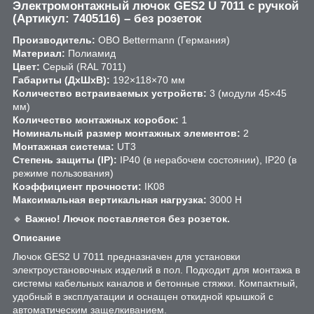
Электромонтажный лючок GES2 U 7011 с ручкой
(Артикул: 7405116) – без розеток
Производитель:
OBO Bettermann (Германия)
Материал:
Полиамид
Цвет:
Серый (RAL 7011)
Габариты (ДхШхВ):
192×118×70 мм
Количество встраиваемых устройств:
3 (модули 45×45
мм)
Количество монтажных коробок:
1
Номинальный размер монтажных элементов:
2
Монтажная система:
UT3
Степень защиты (IP):
IP40 (в нерабочем состоянии), IP20 (в
режиме пользования)
Коэффициент прочности:
IK08
Максимальная вертикальная нагрузка:
3000 Н
🔹
Важно! Лючок поставляется без розеток.
Описание
Лючок GES2 U 7011 предназначен для установки
электроустановочных изделий в пол. Подходит для монтажа в
системы кабельных каналов и бетонные стяжки. Компактный,
удобный в эксплуатации и оснащен откидной крышкой с
автоматическим защелкиванием.