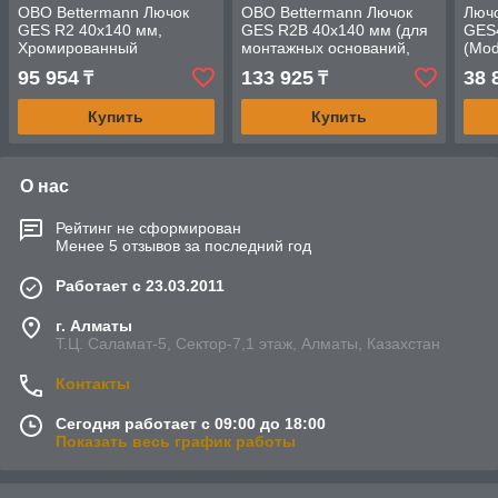
OBO Bettermann Лючок
OBO Bettermann Лючок
Лючо
GES R2 40х140 мм,
GES R2B 40х140 мм (для
GES
Хромированный
монтажных оснований,
(Mod
латунный) с ключом
95 954
133 925
38 
₸
₸
Купить
Купить
О нас
Рейтинг не сформирован
Менее 5 отзывов за последний год
Работает с 23.03.2011
г. Алматы
Т.Ц. Саламат-5, Cектор-7,1 этаж, Алматы, Казахстан
Контакты
Сегодня работает с 09:00 до 18:00
Показать весь график работы