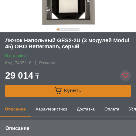
Лючок Напольный GES2-2U (3 модулей Modul
45) OBO Bettermann, серый
В наличии
Код: 7405116
Розница
29 014
₸
Купить
Описание
Характеристики
Доставка
Оплата
Усл
Описание