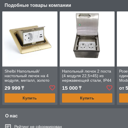
Подобные товары компании
Shelbi Напольный/
Напольный лючок 2 поста
Розе
настольный лючок на 4
(4 модуля 22,5×45) из
один
модуля, металл, золото
нержавеющей стали, IP44
Modu
— под розетки и
штор
29 999
15 000
₸
₸
от
слаботочные модули
STD
Купить
Купить
О нас
Рейтинг не сформирован