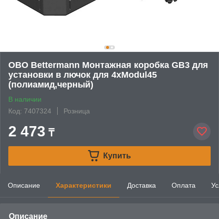
OBO Bettermann Монтажная коробка GB3 для
установки в лючок для 4xModul45
(полиамид,черный)
В наличии
Код: 7407324
Розница
2 473
₸
Купить
Описание
Характеристики
Доставка
Оплата
Ус
Описание