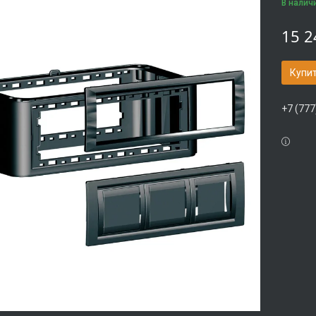
В налич
15 2
Купи
+7 (777