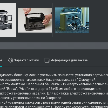
ие
Характеристики
Информация для заказа
димости башенку можно увеличить по высоте, установив вертикал
ое расширение так же, как и башенка, вмещает 12 модулей.
ность монтажа. Напольная башенка BUS и вертикальное расшире
рий "Brava", "Viva" и стандарта 45х45 мм любого производителя.
ктроустановочных изделий. Для монтажа электроустановочных и
башенку устанавливается по 3 каркаса.
ной установке каркасов с розетками одной серии они сцепляются, ес
 не сцепляются, а соприкасаются. Поверх каркасов устанавливает