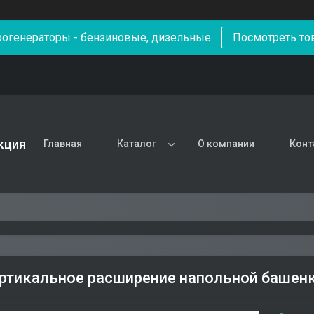
рогенераторы - бензиновые, дизельные
Посмотреть то
кция
Главная
Каталог
О компании
Конт
ртикальное расширение напольной башенк