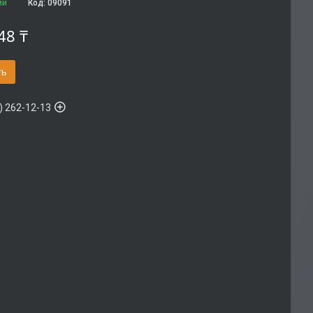
ии
Код:
09091
48 ₸
ть
) 262-12-13