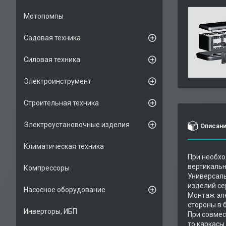
Мотопомпы
Садовая техника
Силовая техника
Электроинструмент
Строительная техника
Электроустановочные изделия
Описан
Климатическая техника
При необхо
вертикальн
Компрессоры
Универсаль
изделий се
Насосное оборудование
Монтаж эле
стороны в 
Инверторы, ИБП
При совмест
то каркасы