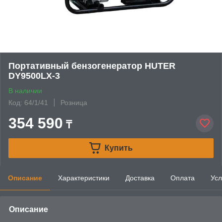
Портативный бензогенератор HUTER
DY9500LX-3
В наличии
Код: 64/1/41
Розница
354 590
₸
Купить
Описание
Характеристики
Доставка
Оплата
Усл
Описание