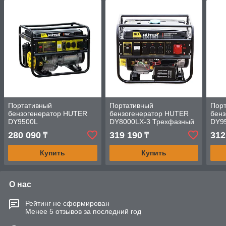
Портативный
Портативный
Пор
бензогенератор HUTER
бензогенератор HUTER
бен
DY9500L
DY8000LX-3 Трехфазный
DY9
280 090
319 190
312
₸
₸
Купить
Купить
О нас
Рейтинг не сформирован
Менее 5 отзывов за последний год