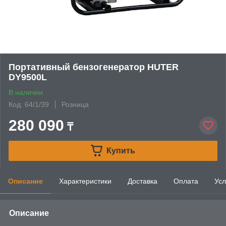
Портативный бензогенератор HUTER
DY9500L
В наличии
Код: 64/1/39
Розница
280 090
₸
Купить
Описание
Характеристики
Доставка
Оплата
Усл
Описание