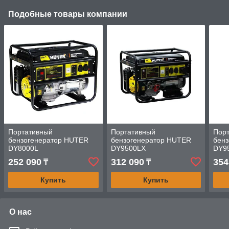
Подобные товары компании
Портативный
Портативный
Пор
бензогенератор HUTER
бензогенератор HUTER
бен
DY8000L
DY9500LX
DY9
252 090
312 090
354
₸
₸
Купить
Купить
О нас