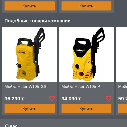
Купить
Купить
Подобные товары компании
Мойка Huter W105-GS
Мойка Huter W105-P
Мойк
36 290
34 090
59 
₸
₸
Купить
Купить
О нас