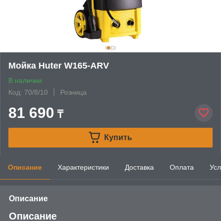
Мойка Huter W165-ARV
В наличии
Код: 70/8/10
Розница
81 690
₸
Купить
Описание
Характеристики
Доставка
Оплата
Усл
Описание
Описание