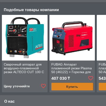
Подобные товары компании
Сварочный аппарат для
FUBAG Аппарат
FUB
воздушно-плазменной
плазменной резки Plasma
плаз
резки ALTECO CUT 100 C
50 (46122) + Горелка для
50 A
плазмореза FB P60 6m
плаз
407 030
543
₸
(38468)
Защи
P40
Цену уточняйте
Купить
О нас