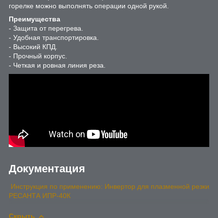
горелке можно выполнять операции одной рукой.
Преимущества
- Защита от перегрева.
- Удобная транспортировка.
- Высокий КПД.
- Прочный корпус.
- Четкая и ровная линия реза.
Документация
Инструкция по применению: Инвертор для плазменной резки
РЕСАНТА ИПР-40К
Скрыть