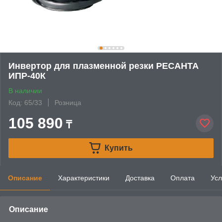
Инвертор для плазменной резки РЕСАНТА
ИПР-40К
В наличии
Код: 65/33
Розница
105 890
₸
Купить
Описание
Характеристики
Доставка
Оплата
Усл
Описание