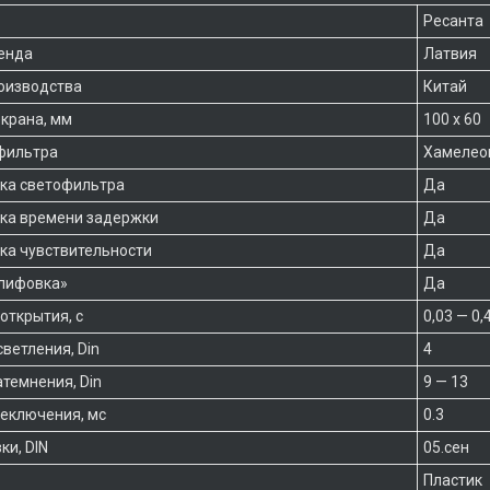
Ресанта
енда
Латвия
оизводства
Китай
крана, мм
100 х 60
фильтра
Хамелео
ка светофильтра
Да
ка времени задержки
Да
ка чувствительности
Да
лифовка»
Да
открытия, с
0,03 — 0,
ветления, Din
4
атемнения, Din
9 — 13
еключения, мс
0.3
ки, DIN
05.сен
Пластик