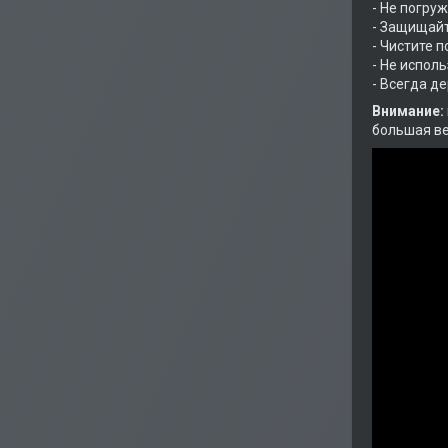
- Не погруж
- Защищайт
- Чистите 
- Не испол
- Всегда д
Внимание:
большая в