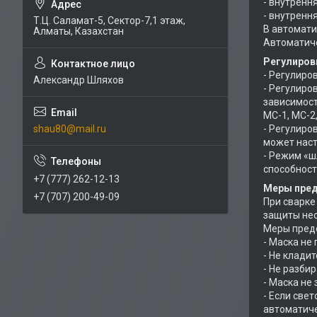
- внутренн
- внутренн
Т.Ц. Саламат-5, Cектор-7,1 этаж,
В автомати
Алматы, Казахстан
Автоматиче
Регулиров
- Регулиро
Александр Шляхов
- Регулиро
зависимост
МС-1, МС-2,
- Регулиро
shau80@mail.ru
может наст
- Режим «ш
способност
+7 (777) 262-12-13
Меры пре
+7 (707) 200-49-09
При сварке
защиты нео
Меры предо
- Маска не
- Не клади
- Не разби
- Маска не
- Если све
автоматиче