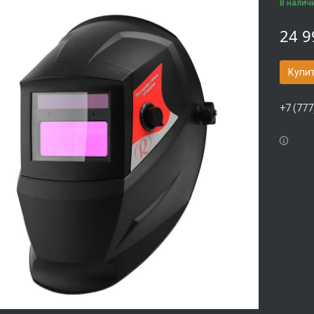
В налич
24 9
Купи
+7 (777