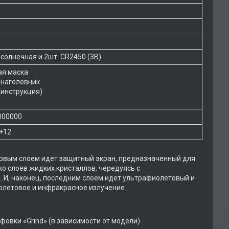
 cолнечная и 2шт. CR2450 (3В)
ая маска
 наголовник
(инструкция)
а
000000
+12
ервым слоем идет защитный экран, предназначенный для
о слоев жидких кристаллов, чередуясь с
. И, наконец, последним слоем идет ультрафиолетовый и
летовое и инфракрасное излучение.
фовки «Grind» (в зависимости от модели)