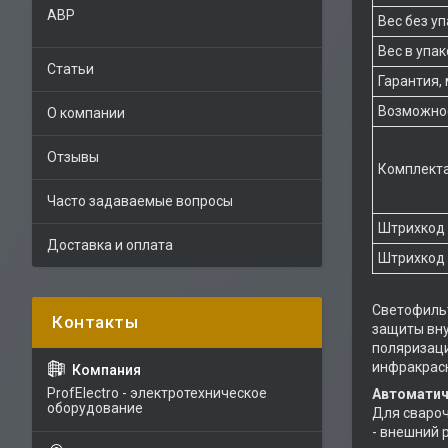
АВР
Вес без у
Вес в упа
Статьи
Гарантия, 
Возможно
О компании
Отзывы
Комплект
Часто задаваемые вопросы
Штрихкод
Доставка и оплата
Штрихкод 
Светофильт
защиты вну
поляризаци
инфракрасн
ProfElectro - электротехническое
Автоматич
оборудование
Для свароч
- внешний 