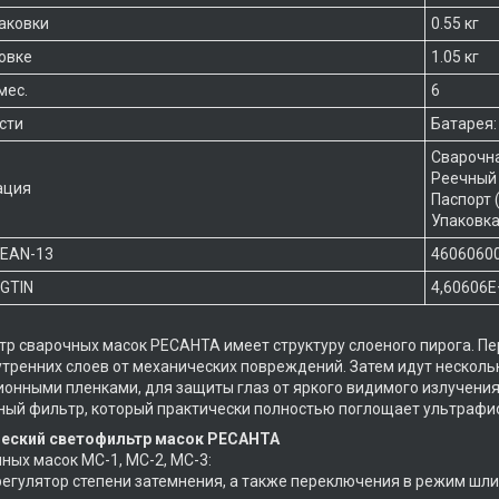
паковки
0.55 кг
ковке
1.05 кг
мес.
6
сти
Батарея:
Сварочн
Реечный
ация
Паспорт 
Упаковк
 EAN-13
4606060
GTIN
4,60606E
р сварочных масок РЕСАНТА имеет структуру слоеного пирога. П
тренних слоев от механических повреждений. Затем идут нескольк
онными пленками, для защиты глаз от яркого видимого излучения
ый фильтр, который практически полностью поглощает ультрафио
еский светофильтр масок РЕСАНТА
ных масок МС-1, МС-2, МС-3:
регулятор степени затемнения, а также переключения в режим шли