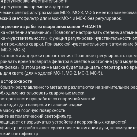
яя регулировка чувствительности
яя регулировка времени задержки
ческих светофильтрах масок МС-2, МС-3, МС-5 имеется заменяема
ский светофильтр для масок МС-4 и МС-6 без регулировок.
ки режимов работы сварочных масок РЕСАНТА
вка «степени затемнения». Позволяет настраивать степень затемне
вка «чувствительности». Функция регулировки чувствительности о
и от режимов сварки. При высокой чувствительности затемнение 
 МС-3, МС-5).
вка «время задержки просветления» Позволяет регулировать время
раивать время возврата фильтра в светлое состояние (для моделей
лифовка». В этом режиме маска будет защищать оператора во вр
ь для света (для моделей МС-1, МС-2, МС-3, МС-5).
досторожности
 брызги расплавленного металла разлетаются на значительное рас
бходимо использовать сварочные маски.
сторожности при работе со сварочной маской:
 подходит для лазерной и газовой сварки.
те маску на горячую поверхность.
райте автоматический светофильтр.
 защищает от взрывчатых устройств и коррозийных жидкостей.
тофильтр не срабатывает сразу после зажигания дуги, незамедлит
ский светофильтр.