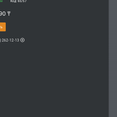
ии
Код:
65/57
90 ₸
ть
) 262-12-13