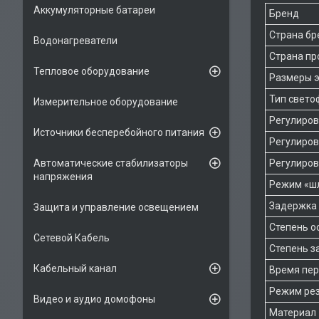
Аккумуляторные батареи
Бренд
Страна бр
Водонагреватели
Страна пр
Тепловое оборудование
Размеры э
Тип свето
Измерительное оборудование
Регулиров
Источники бесперебойного питания
Регулиров
Регулиров
Автоматические стабилизаторы
напряжения
Режим «ш
Задержка 
Защита и управление освещением
Степень ос
Сетевой Кабель
Степень з
Кабельный канал
Время пер
Режим рез
Видео и аудио домофоны
Материал