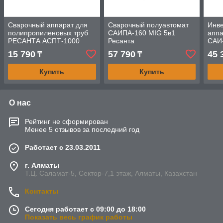
Сварочный аппарат для
Сварочный полуавтомат
Инв
полипропиленовых труб
САИПА-160 MIG 5в1
апп
РЕСАНТА АСПТ-1000
Ресанта
САИ
15 790
57 790
45 
₸
₸
Купить
Купить
О нас
Рейтинг не сформирован
Менее 5 отзывов за последний год
Работает с 23.03.2011
г. Алматы
Т.Ц. Саламат-5, Cектор-7,1 этаж, Алматы, Казахстан
Контакты
Сегодня работает с 09:00 до 18:00
Показать весь график работы