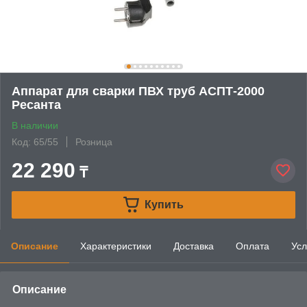
Аппарат для сварки ПВХ труб АСПТ-2000
Ресанта
В наличии
Код: 65/55
Розница
22 290
₸
Купить
Описание
Характеристики
Доставка
Оплата
Усл
Описание