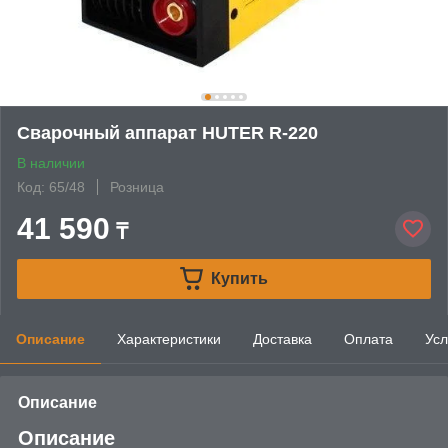
Сварочный аппарат HUTER R-220
В наличии
Код: 65/48
Розница
41 590
₸
Купить
Описание
Характеристики
Доставка
Оплата
Усл
Описание
Описание