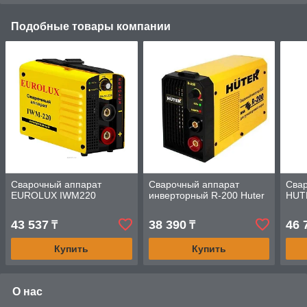
Подобные товары компании
Сварочный аппарат
Сварочный аппарат
Сва
EUROLUX IWM220
инверторный R-200 Huter
HUT
43 537
38 390
46 
₸
₸
Купить
Купить
О нас