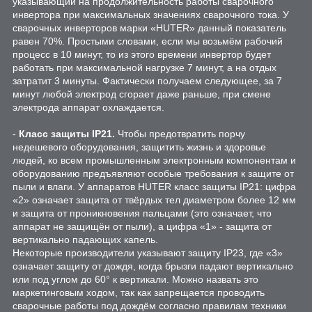
указывающий на продолжительность работы сварочного
инвертора при максимальных значениях сварочного тока. У
сварочных инверторов марки «HUTER» данный показатель
равен 70%. Простыми словами, если мы возьмём рабочий
процесс в 10 минут, то из этого времени инвертор будет
работать при максимальной нагрузке 7 минут, а на отдых
затратит 3 минуты. Фактически получаем следующее, за 7
минут любой электрод сгорает даже раньше, при смене
электрода аппарат охлаждается.
-
Класс защиты IP21.
Чтобы предотвратить порчу
недешевого оборудования, защитить жизнь и здоровье
людей, ко всем промышленным электронным компонентам и
оборудованию предъявляют особые требования к защите от
пыли и влаги. У аппаратов HUTER класс защиты IP21: цифра
«2» означает защита от твёрдых тел диаметром более 12 мм
и защита от проникновения пальцами (это означает, что
аппарат не защищён от пыли), а цифра «1» - защита от
вертикально падающих капель.
Некоторые производители указывают защиту IP23, где «3»
означает защиту от дождя, когда брызги падают вертикально
или под углом до 60° к вертикали. Можно назвать это
маркетинговым ходом, так как запрещается проводить
сварочные работы под дождём согласно правилам техники