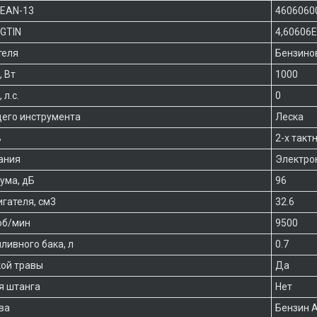
 EAN-13
4606060
GTIN
4,60606
теля
Бензино
 Вт
1000
л.с.
0
его инструмента
Леска
ь
2-х так
ания
Электро
ума, дБ
96
гателя, см3
32.6
об/мин
9500
ливного бака, л
0.7
ой травы
Да
я штанга
Нет
ва
Бензин 