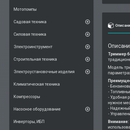
Мотопомпы
Садовая техника
Описан
Силовая техника
Описани
Электроинструмент
Триммер б
Строительная техника
традиционн
Модель тр
Электроустановочные изделия
параметрах
Преимущес
Климатическая техника
- Бензинов
- Топливны
Компрессоры
- Удобная 
нужное мес
- Надежный
Насосное оборудование
- Управлен
Внимание:
Инверторы, ИБП
использова