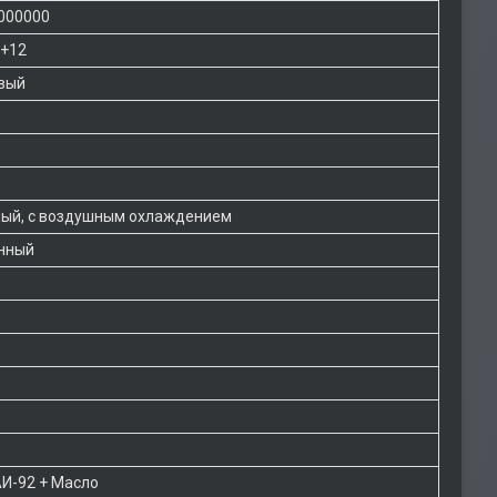
000000
E+12
вый
тный, с воздушным охлаждением
нный
АИ-92 + Масло