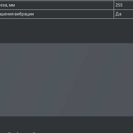
еза, мм
255
ашения вибрации
Да