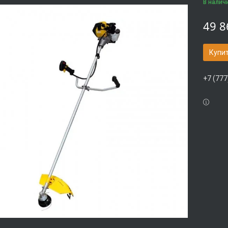
В налич
49 8
Купи
+7 (777