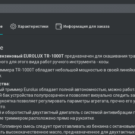
ие
Характеристики
Информация для заказа
е
ензиновый EUROLUX TR-1000T
предназначен для скашивания тра
ого для этого вида работ ручного инструмента - косы.
иммера TR-1000T обладает небольшой мощностью в своей линейк
.
тва:
ый триммер Eurolux обладает полной автономностью, можно работат
й бак устройства полупрозрачен и позволяет визуально следить за
рукоятка позволяет регулировать параметры агрегата, прочно его 
то.
 и оборотистый двухтактный двигатель с системой антивибрации п
ие триммером расположено прямо на рукоятке.
Топливную смесь следует приготавливать из бензина с октановым
ть высококачественное масло, предназначенное для двухтактны