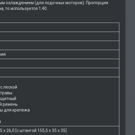
ным охлаждением (для лодочных моторов). Пропорция
, то используется 1:40.
рия
р
с леской
 травы
ащитный
й ремень
ы для крепежа
а
,5 х 26,0 [с штангой 155,5 х 35 х 35]