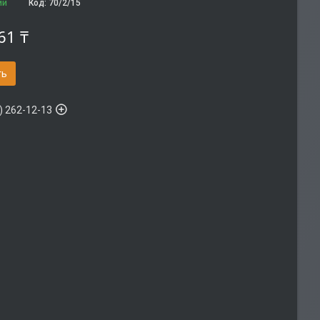
ии
Код:
70/2/15
61 ₸
ть
) 262-12-13