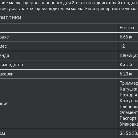
ние масла, предназначенного для 2-х тактных двигателей с водя
ния указывается производителем масла. Если пропорция не указана
ристики
Eurolux
ковке
6.66 кг
мес.
12
енда
Швейца
оизводства
Китай
паковки
6.23 кг
Тримме
Катушка 
Нож для
Кожух з
ация
Плечево
Элемент
Паспорт
Упаковк
 см
36,5 х 30