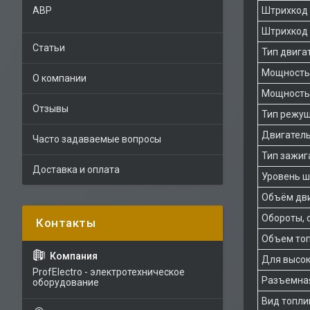
Штрихкод
АВР
Штрихкод 
Статьи
Тип двига
Мощность,
О компании
Мощность, 
Отзывы
Тип режущ
Двигател
Часто задаваемые вопросы
Тип зажиг
Доставка и оплата
Уровень ш
Объём дви
Обороты, 
Объем топ
Для высок
ProfElectro - электротехническое
Разъемна
оборудование
Вид топли