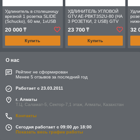
Удлинитель в столешницу
УДЛИНИТЕЛЬ УГЛОВОЙ
Удли
врезной 1 розетка SLIDE
GTV AE-PBKT3S2U-80 (НА
розе
(Schucko), 60 мм, 1xUSB
3 РОЗЕТКИ, 2 USB) GTV
нижн
2,4A, провод 1,9м, инокс,
щётк
20 000
23 700
32 
₸
₸
овальный
пров
Купить
Купить
О нас
Рейтинг не сформирован
Менее 5 отзывов за последний год
Работает с 23.03.2011
г. Алматы
Т.Ц. Саламат-5, Cектор-7,1 этаж, Алматы, Казахстан
Контакты
Сегодня работает с 09:00 до 18:00
Показать весь график работы