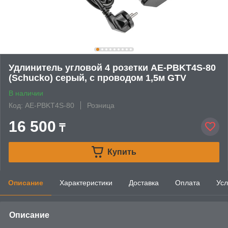
Удлинитель угловой 4 розетки AE-PBKT4S-80
(Schucko) серый, с проводом 1,5м GTV
В наличии
Код: AE-PBKT4S-80
Розница
16 500
₸
Купить
Описание
Характеристики
Доставка
Оплата
Усл
Описание