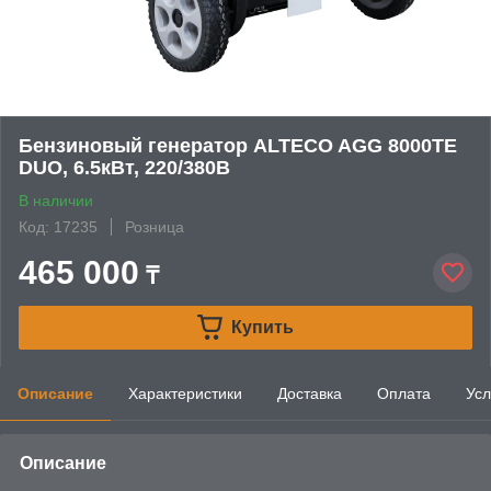
Бензиновый генератор ALTECO AGG 8000TE
DUO, 6.5кВт, 220/380В
В наличии
Код: 17235
Розница
465 000
₸
Купить
Описание
Характеристики
Доставка
Оплата
Усл
Описание