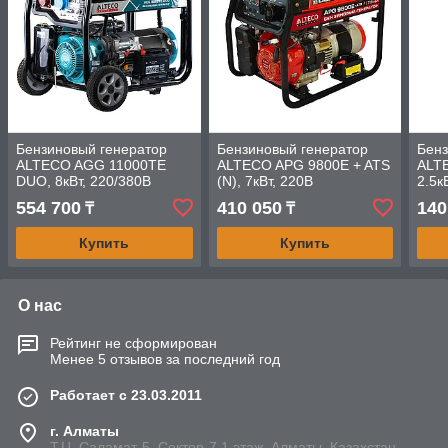
Бензиновый генератор
Бензиновый генератор
Бенз
ALTECO AGG 11000TE
ALTECO APG 9800E + ATS
ALTE
DUO, 8кВт, 220/380В
(N), 7кВт, 220В
2.5к
554 700
410 050
140
₸
₸
Купить
Купить
О нас
Рейтинг не сформирован
Менее 5 отзывов за последний год
Работает с 23.03.2011
г. Алматы
Т.Ц. Саламат-5, Cектор-7,1 этаж, Алматы, Казахстан