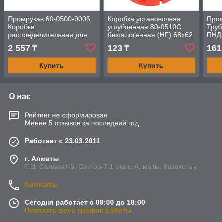
Промрукав 60-0500-9005
Коробка установочная
Про
Коробка
углубленная 80-0510С
Тру
распределительная для
безгалогенная (HF) 68х62
ПНД 
видеокамер
с саморезами Промрукав
безг
2 557
123
161
₸
₸
двухкомпонентная
стой
безгалогенная (HF)
сера
Купить
Купить
черная
О нас
Рейтинг не сформирован
Менее 5 отзывов за последний год
Работает с 23.03.2011
г. Алматы
Т.Ц. Саламат-5, Cектор-7,1 этаж, Алматы, Казахстан
Контакты
Сегодня работает с 09:00 до 18:00
Показать весь график работы