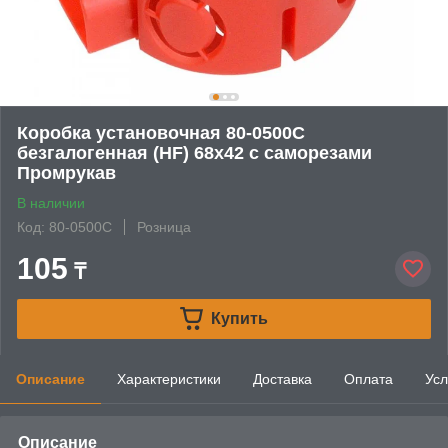
Коробка установочная 80-0500С
безгалогенная (HF) 68х42 с саморезами
Промрукав
В наличии
Код: 80-0500С
Розница
105
₸
Купить
Описание
Характеристики
Доставка
Оплата
Усл
Описание