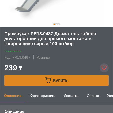
Промрукав PR13.0487 Держатель кабеля
двусторонний для прямого монтажа в
гофроящике серый 100 шт/кор
В наличии
Код: PR13.0487
Розница
239
₸
Купить
Описание
Характеристики
Доставка
Оплата
Усл
Описание