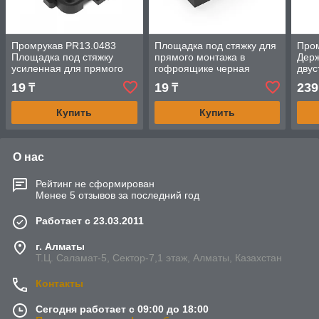
Промрукав PR13.0483
Площадка под стяжку для
Про
Площадка под стяжку
прямого монтажа в
Держ
усиленная для прямого
гофроящике черная
двус
монтажа в гофроящике
1900шт/кор Промрукав
прям
19
19
239
₸
₸
черная 850 шт/кор
гоф
шт/к
Купить
Купить
О нас
Рейтинг не сформирован
Менее 5 отзывов за последний год
Работает с 23.03.2011
г. Алматы
Т.Ц. Саламат-5, Cектор-7,1 этаж, Алматы, Казахстан
Контакты
Сегодня работает с 09:00 до 18:00