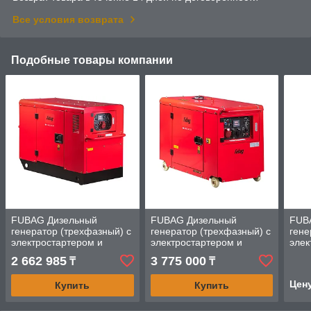
Все условия возврата
Подобные товары компании
FUBAG Дизельный
FUBAG Дизельный
FUB
генератор (трехфазный) с
генератор (трехфазный) с
гене
электростартером и
электростартером и
элек
коннектором автоматики
коннектором автоматики
конн
2 662 985
3 775 000
₸
₸
DS 14000 DAC ES (кожух)
DS 8000 DAC ES (кожух)
DS 5
устр
Цен
Купить
Купить