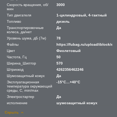
Скорость вращения, об/
3000
мин
Тип двигателя
1-цилиндровый, 4-тактный
Топливо
дизель
Транспортировочные
Да
колеса, да/нет
Уровень шума, дБ (7м)
78
Файлы
https://fubag.ru/upload/iblock/
Цвет
Фиолетовый
Частота, Гц
50
Ширина_Шиптор
570
Штрихкод
4262356462246
Шумозащитный кожух
Да
Эксплуатационная
-15°С…+40°С
температура окружающей
среды, С, min/max
Электростартер
Да
исполнение
шумозащитный кожух
Скрыть