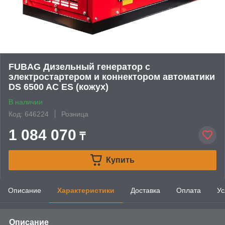
FUBAG Дизельный генератор с
электростартером и коннектором автоматики
DS 6500 AC ES (кожух)
В наличии
Код: 646224
Розница
1 084 070
₸
Купить
Описание
Характеристики
Доставка
Оплата
Ус
Описание