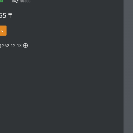
ии
Код:
38500
55 ₸
ть
) 262-12-13