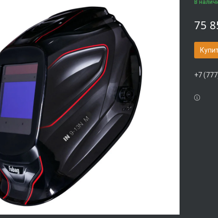
В налич
75 8
Купи
+7 (777