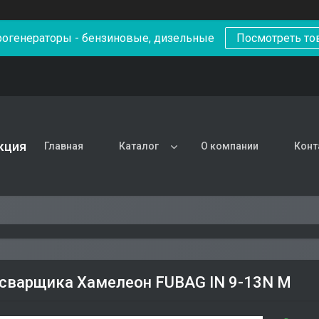
рогенераторы - бензиновые, дизельные
Посмотреть то
кция
Главная
Каталог
О компании
Конт
сварщика Хамелеон FUBAG IN 9-13N M