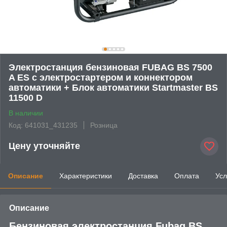
Электростанция бензиновая FUBAG BS 7500
A ES с электростартером и коннектором
автоматики + Блок автоматики Startmaster BS
11500 D
В наличии
Код: 641031_431235
Розница
Цену уточняйте
Описание
Характеристики
Доставка
Оплата
Усл
Описание
Бензиновая электростанция Fubag BS