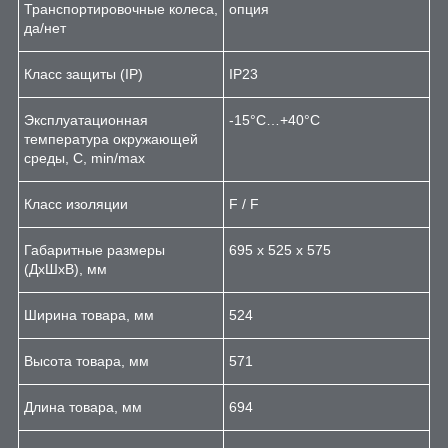
Транспортировочные колеса,
опция
да/нет
Класс защиты (IP)
IP23
Эксплуатационная
-15°С…+40°С
температура окружающей
среды, С, min/max
Класс изоляции
F / F
Габаритные размеры
695 х 525 х 575
(ДхШхВ), мм
Ширина товара, мм
524
Высота товара, мм
571
Длина товара, мм
694