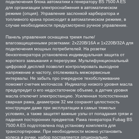
подключения блока автоматики к генератору BS 7500 A ES
для организации электроснабжения в автоматическом
режиме (опция). Управление заслонкой карбюратора и
топливного крана происходит в автоматическом режиме, в
случае необходимости предусмотрено ручное управление.
Панель управления оснащена тремя пыле/
влагозащищенными розетками: 2х220В/16А и 1х220В/32А для
подключения мощных потребителей. На розетки
бензогенератора установлена индивидуальная защита от
короткого замыкания и перегрузки. Мультифункциональный
цифровой дисплей позволит контролировать выходное
напряжение и частоту, отслеживать межсервисные
интервалы. Не забыть про очередное техобслуживание
поможет счетчик моточасов. Индикатор низкого уровня масла
предупредит о его недостаточном объеме, а датчик уровня
масла отключит электростанцию. Усиленная толстостенная
сварная рама, диаметром 32 мм сохранят целостность
конструкции даже при эксплуатации в самых тяжелых
условиях, а также защитят важные узлы от попадания грязи и
падения посторонних предметов. Рама генератора Fubag BS
7500 A ES подготовлена под установку комплекта для
транспортировки. При необходимости можно установить
колеса и ручки, набор поставляется опционально.