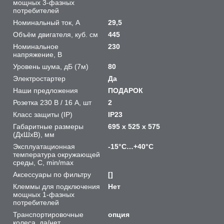
мощных 3-фазных
потребителей
Номинальный ток, A
29,5
Объём двигателя, куб. см
445
Номинальное
230
напряжение, В
Уровень шума, дБ (7м)
80
Электростартер
Да
Наши предложения
ПОДАРОК
Розетка 230 В / 16 А, шт
2
Класс защиты (IP)
IP23
Габаритные размеры
695 х 525 х 575
(ДхШхВ), мм
Эксплуатационная
-15°С…+40°С
температура окружающей
среды, С, min/max
Аксессуары по фильтру
[]
Клеммы для подключения
Нет
мощных 1-фазных
потребителей
Транспортировочные
опция
колеса, да/нет