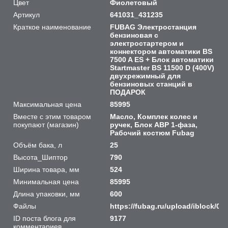
Цвет
Фиолетовый
Артикул
641031_431235
Краткое наименование
FUBAG Электростанция
бензиновая с
электростартером и
коннектором автоматики BS
7500 A ES + Блок автоматики
Startmaster BS 11500 D (400V)
двухрежимный для
бензиновых станций в
ПОДАРОК
Максимальная цена
85995
Вместе с этим товаром
Масло, Комплек колес и
покупают (магазин)
ручек, Блок АВР 1-фаза,
Рабочий костюм Fubag
Объём бака, л
25
Высота_Шиптор
790
Ширина товара, мм
524
Минимальная цена
85995
Длина упаковки, мм
600
Файлы
https://fubag.ru/upload/iblock
ID поста блога для
9177
комментариев