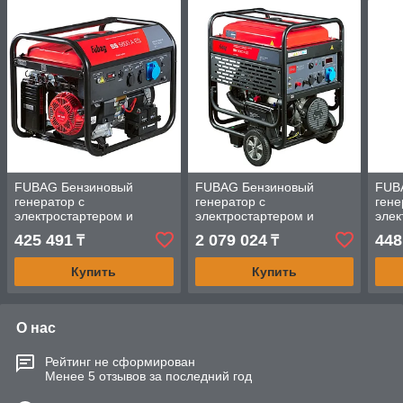
FUBAG Бензиновый
FUBAG Бензиновый
FUB
генератор с
генератор с
гене
электростартером и
электростартером и
элек
коннектором автоматики
коннектором автоматики
конн
425 491
2 079 024
448
₸
₸
BS 6600 A ES
BS 14000 A ES
BS 7
Купить
Купить
О нас
Рейтинг не сформирован
Менее 5 отзывов за последний год