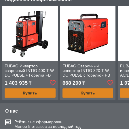
FUBAG Инвертор
FUBAG Сварочный
FUB
сварочный INTIG 400 T W
инвертор INTIG 320 T W
инве
DC PULSE + Горелка FB
DC PULSE с горелкой FB
AC/D
TIG 18 5P 4m + Блок
TIG 26 5P 4m
FB T
1 403 935
668 200
1 0
₸
₸
жидкостного охлаждения
Cool
Купить
Купить
О нас
Рейтинг не сформирован
Менее 5 отзывов за последний год