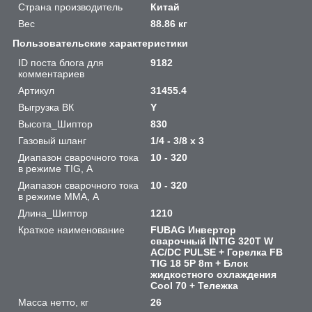
Страна производитель
Китай
Вес
88.86 кг
Пользовательские характеристики
ID поста блога для
9182
комментариев
Артикул
31455.4
Выгрузка ВК
Y
Высота_Шиптор
830
Газовый шланг
1/4 - 3/8 x 3
Диапазон сварочного тока
10 - 320
в режиме TIG, А
Диапазон сварочного тока
10 - 320
в режиме ММА, А
Длина_Шиптор
1210
Краткое наименование
FUBAG Инвертор
сварочный INTIG 320T W
AC/DC PULSE + Горелка FB
TIG 18 5P 8m + Блок
жидкостного охлаждения
Cool 70 + Тележка
Масса нетто, кг
26