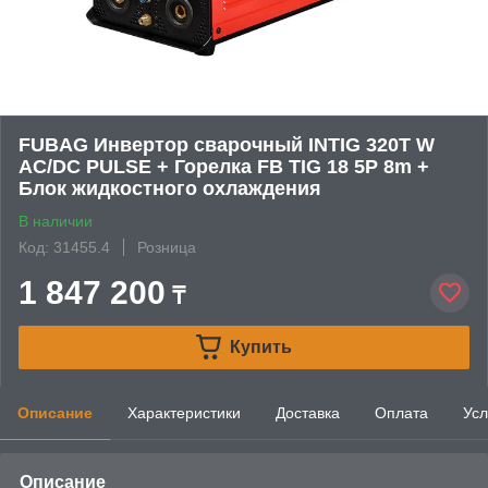
FUBAG Инвертор сварочный INTIG 320T W
AC/DC PULSE + Горелка FB TIG 18 5P 8m +
Блок жидкостного охлаждения
В наличии
Код: 31455.4
Розница
1 847 200
₸
Купить
Описание
Характеристики
Доставка
Оплата
Усл
Описание