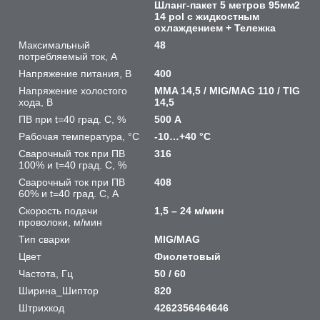
Шланг-пакет 5 метров 95мм2
14 pol с жидкостным
охлаждением + Тележка
Максимальный
48
потребляемый ток, А
Напряжение питания, В
400
Напряжение холостого
MMA 14,5 / MIG/MAG 110 / TIG
хода, В
14,5
ПВ при t=40 град. С, %
500 А
Рабочая температура, °C
-10…+40 °С
Сварочный ток при ПВ
316
100% и t=40 град. С, %
Сварочный ток при ПВ
408
60% и t=40 град. С, А
Скорость подачи
1,5 – 24 м/мин
проволоки, м/мин
Тип сварки
MIG/MAG
Цвет
Фиолетовый
Частота, Гц
50 / 60
Ширина_Шиптор
820
Штрихкод
4262356464646