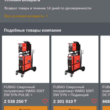
Возврат товара в течение 14 дней по договоренности
Все условия возврата
Подобные товары компании
FUBAG Cварочный
FUBAG Cварочный
FUB
полуавтомат INMIG 500T
полуавтомат INMIG 500T
инве
DW SYN PULSE +
DW SYN + Подающий
DC P
Подающий механизм
механизм DRIVE INMIG
TIG 
2 538 250
2 301 910
668
₸
₸
DRIVE INMIG DW SYN
DW SYN +Шланг-пакет 5
PULSE + Горелка FB
метров