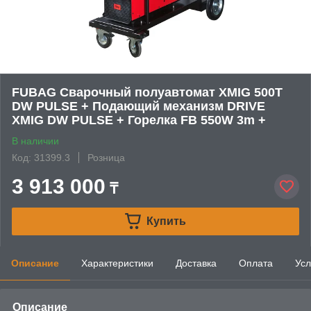
FUBAG Сварочный полуавтомат XMIG 500T
DW PULSE + Подающий механизм DRIVE
XMIG DW PULSE + Горелка FB 550W 3m +
В наличии
Код: 31399.3
Розница
3 913 000
₸
Купить
Описание
Характеристики
Доставка
Оплата
Усл
Описание