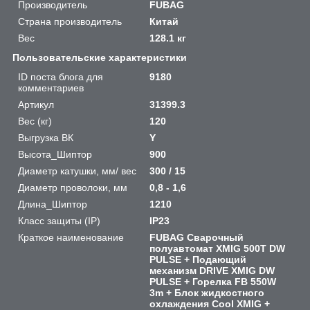
Производитель
FUBAG
Страна производитель
Китай
Вес
128.1 кг
Пользовательские характеристики
ID поста блога для
9180
комментариев
Артикул
31399.3
Вес (кг)
120
Выгрузка ВК
Y
Высота_Шиптор
900
Диаметр катушки, мм/ вес
300 / 15
Диаметр проволоки, мм
0,8 - 1,6
Длина_Шиптор
1210
Класс защиты (IP)
IP23
Краткое наименование
FUBAG Сварочный
полуавтомат XMIG 500T DW
PULSE + Подающий
механизм DRIVE XMIG DW
PULSE + Горелка FB 550W
3m + Блок жидкостного
охлаждения Cool XMIG +