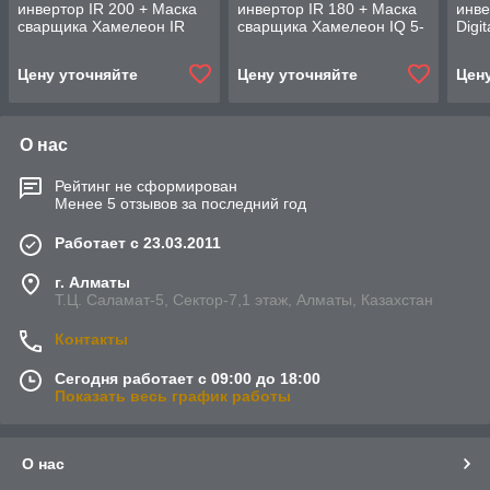
инвертор IR 200 + Маска
инвертор IR 180 + Маска
инве
сварщика Хамелеон IR
сварщика Хамелеон IQ 5-
Digi
11N S в ПОДАРОК
13D M + Электрод
Хаме
сварочный с рутиловым
Элек
Цену уточняйте
Цену уточняйте
Цен
О нас
Рейтинг не сформирован
Менее 5 отзывов за последний год
Работает с 23.03.2011
г. Алматы
Т.Ц. Саламат-5, Cектор-7,1 этаж, Алматы, Казахстан
Контакты
Сегодня работает с 09:00 до 18:00
Показать весь график работы
О нас