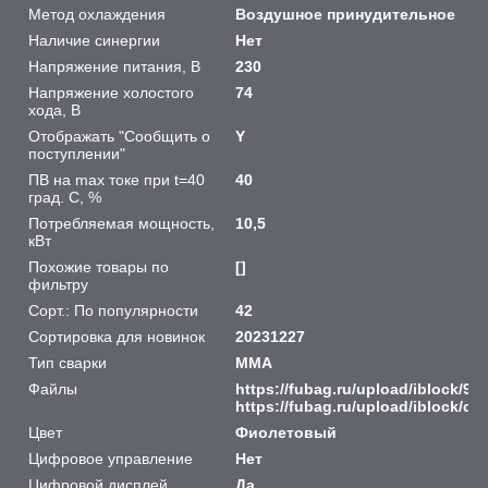
Метод охлаждения
Воздушное принудительное
Наличие синергии
Нет
Напряжение питания, В
230
Напряжение холостого
74
хода, В
Отображать "Сообщить о
Y
поступлении"
ПВ на max токе при t=40
40
град. С, %
Потребляемая мощность,
10,5
кВт
Похожие товары по
[]
фильтру
Сорт.: По популярности
42
Сортировка для новинок
20231227
Тип сварки
MMA
Файлы
https://fubag.ru/upload/iblock/9
https://fubag.ru/upload/iblock/d
Цвет
Фиолетовый
Цифровое управление
Нет
Цифровой дисплей
Да