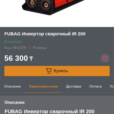
FUBAG Инвертор сварочный IR 200
В наличии
Код: 8641100
Розница
56 300
₸
Купить
Описание
Характеристики
Доставка
Оплата
Ус
Описание
FUBAG Инвертор сварочный IR 200