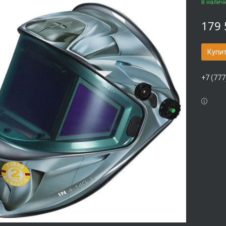
В налич
179 
Купи
+7 (777