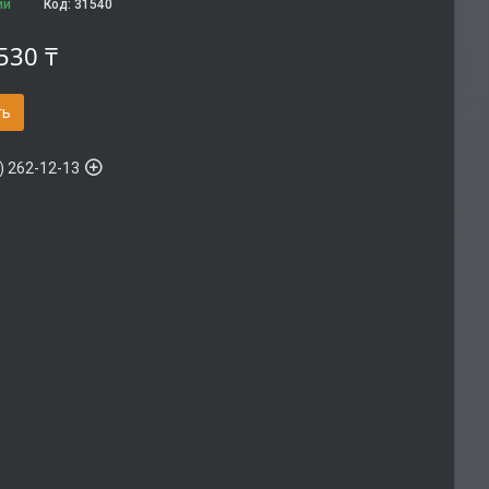
ии
Код:
31540
530 ₸
ть
) 262-12-13