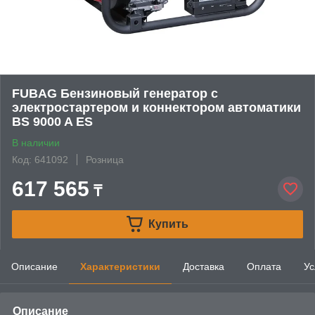
FUBAG Бензиновый генератор с
электростартером и коннектором автоматики
BS 9000 A ES
В наличии
Код: 641092
Розница
617 565
₸
Купить
Описание
Характеристики
Доставка
Оплата
Ус
Описание