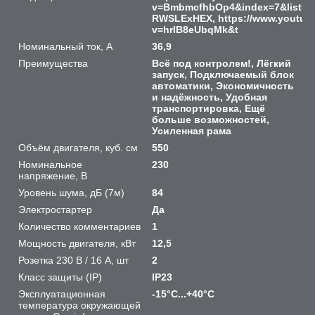
v=BmbmcfhbOp4&index=7&list=P
RWSLExHEX, https://www.youtub
v=hrIB8eUbqMk&t
Номинальный ток, A
36,9
Преимущества
Всё под контролем!, Лёгкий
запуск, Подключаемый блок
автоматики, Экономичность
и надёжность, Удобная
транспортировка, Ещё
больше возможностей,
Усиленная рама
Объём двигателя, куб. см
550
Номинальное
230
напряжение, В
Уровень шума, дБ (7м)
84
Электростартер
Да
Количество комментариев
1
Мощность двигателя, кВт
12,5
Розетка 230 В / 16 А, шт
2
Класс защиты (IP)
IP23
Эксплуатационная
-15°С...+40°С
температура окружающей