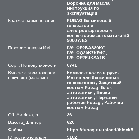
Воронка для масла,
Инструкция по
эксплуатации
Краткое наименование
FUBAG Бензиновый
генератор с
электростартером и
коннектором автоматики BS
9000 A ES
Похожие товары ИМ
IV9LOP2BAS80KG,
IV9LOQ20K7KR4G,
IV9LOP2EJKSA1B
Сорт.: По популярности
6741
Вместе с этим товаром
Комплект колес и ручек,
покупают (магазин)
Масло для бензиновых
генераторов , Защитный
костюм Fubag, Блок
автоматики , Блоки
автоматики , Перчатки
рабочие Fubag , Рабочий
костюм Fubag
Объём бака, л
36
Высота_Шиптор
620
Файлы
https://fubag.ru/upload/iblock/
ID поста блога для
3182