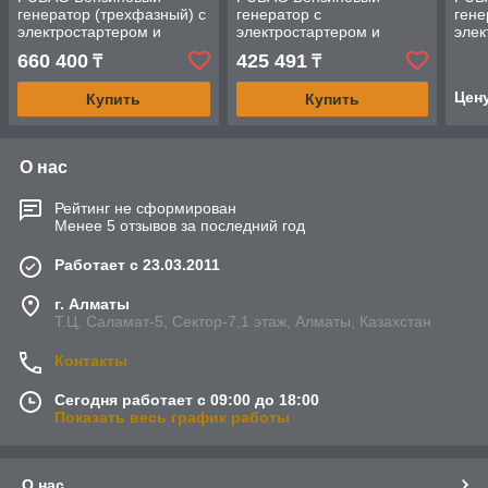
генератор (трехфазный) с
генератор с
гене
электростартером и
электростартером и
элек
коннектором автоматики
коннектором автоматики
конн
660 400
425 491
₸
₸
BS 9000 DA ES
BS 6600 A ES
DS 5
устр
Цен
Купить
Купить
О нас
Рейтинг не сформирован
Менее 5 отзывов за последний год
Работает с 23.03.2011
г. Алматы
Т.Ц. Саламат-5, Cектор-7,1 этаж, Алматы, Казахстан
Контакты
Сегодня работает с 09:00 до 18:00
Показать весь график работы
О нас