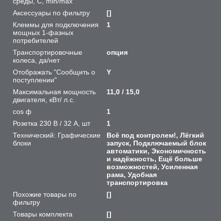
среды, С, min/max
Аксессуары по фильтру
[]
Клеммы для подключения
1
мощных 1-фазных
потребителей
Транспортировочные
опция
колеса, да/нет
Отображать "Сообщить о
Y
поступлении"
Максимальная мощность
11,0 / 15,0
двигателя, кВт/ л.с.
cos ф
1
Розетка 230 В / 32 А, шт
1
Технический: Графические
Всё под контролем!, Лёгкий
блоки
запуск, Подключаемый блок
автоматики, Экономичность
и надёжность, Ещё больше
возможностей, Усиленная
рама, Удобная
транспортировка
Похожие товары по
[]
фильтру
Товары комплекта
[]