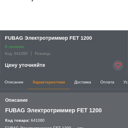
FUBAG Электротриммер FET 1200
В наличии
Код: 641080
Розница
Цену уточняйте
Описание
Характеристики
Доставка
Оплата
Ус
Описание
FUBAG Электротриммер FET 1200
Код товара:
641080