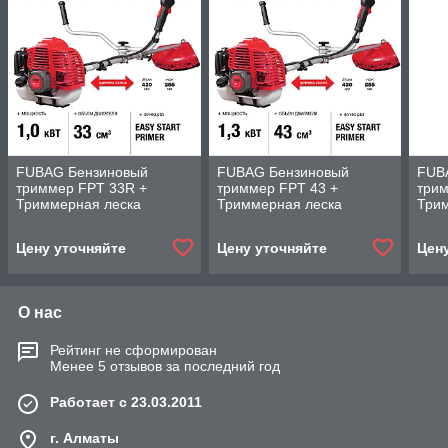
FUBAG Бензиновый
FUBAG Бензиновый
FUB
триммер FPT 33R +
триммер FPT 43 +
трим
Триммерная леска
Триммерная леска
Три
сечение витой квадрат L
сечение витой квадрат L
сече
130 м * 2.4 мм в
130 м * 2.4 мм в
130 
Цену уточняйте
Цену уточняйте
Цен
ПОДАРОК
ПОДАРОК
ПОД
О нас
Рейтинг не сформирован
Менее 5 отзывов за последний год
Работает с 23.03.2011
г. Алматы