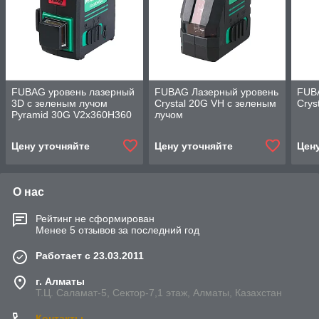
FUBAG уровень лазерный
FUBAG Лазерный уровень
FUB
3D с зеленым лучом
Crystal 20G VH c зеленым
Crys
Pyramid 30G V2х360H360
лучом
Цену уточняйте
Цену уточняйте
Цен
О нас
Рейтинг не сформирован
Менее 5 отзывов за последний год
Работает с 23.03.2011
г. Алматы
Т.Ц. Саламат-5, Cектор-7,1 этаж, Алматы, Казахстан
Контакты