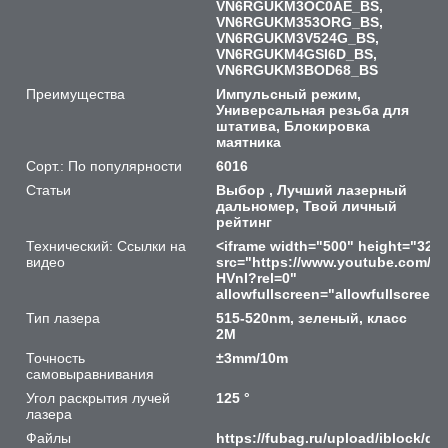
VN6RGUKM3OC0AE_BS,
VN6RGUKM353ORG_BS,
VN6RGUKM3V524G_BS,
VN6RGUKM4GSI6D_BS,
VN6RGUKM3BOD68_BS
Преимущества
Импульсный режим,
Универсальная резьба для
штатива, Блокировка
маятника
Сорт.: По популярности
6016
Статьи
Выбор , Лучший лазерный
дальномер, Твой личный
рейтинг
Технический: Ссылки на
<iframe width="500" height="320
видео
src="https://www.youtube.com/e
HVnI?rel=0"
allowfullscreen="allowfullscreen"
Тип лазера
515-520nm, зеленый, класс
2М
Точность
±3mm/10m
самовыравнивания
Угол раскрытия лучей
125 °
лазера
Файлы
https://fubag.ru/upload/iblock/