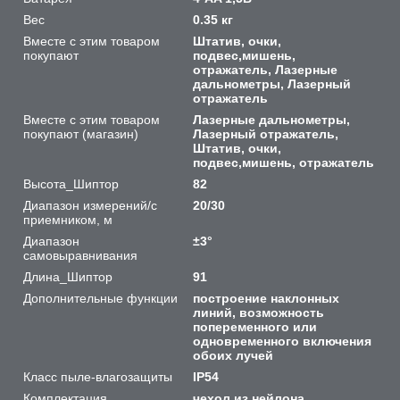
Вес
0.35 кг
Вместе с этим товаром
Штатив, очки,
покупают
подвес,мишень,
отражатель, Лазерные
дальнометры, Лазерный
отражатель
Вместе с этим товаром
Лазерные дальнометры,
покупают (магазин)
Лазерный отражатель,
Штатив, очки,
подвес,мишень, отражатель
Высота_Шиптор
82
Диапазон измерений/с
20/30
приемником, м
Диапазон
±3°
самовыравнивания
Длина_Шиптор
91
Дополнительные функции
построение наклонных
линий, возможность
попеременного или
одновременного включения
обоих лучей
Класс пыле-влагозащиты
IP54
Комплектация
чехол из нейлона,