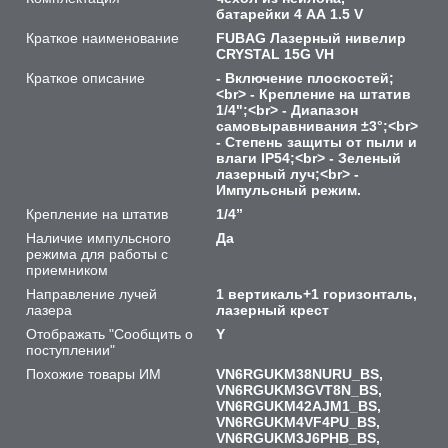
батарейки 4 АА 1.5 V
Краткое наименование
FUBAG Лазерный нивелир
CRYSTAL 15G VH
Краткое описание
- Включение плоскостей;
<br> - Крепление на штатив
1/4";<br> - Диапазон
самовыравнивания ±3°;<br>
- Степень защиты от пыли и
влаги IP54;<br> - Зеленый
лазерный луч;<br> -
Импульсный режим.
Крепление на штатив
1/4”
Наличие импульсного
Да
режима для работы с
приемником
Направление лучей
1 вертикаль+1 горизонталь,
лазера
лазерный крест
Отображать "Сообщить о
Y
поступлении"
Похожие товары ИМ
VN6RGUKM38NURU_BS,
VN6RGUKM3GVT8N_BS,
VN6RGUKM42AJM1_BS,
VN6RGUKM4VF4PU_BS,
VN6RGUKM3J6PHB_BS,