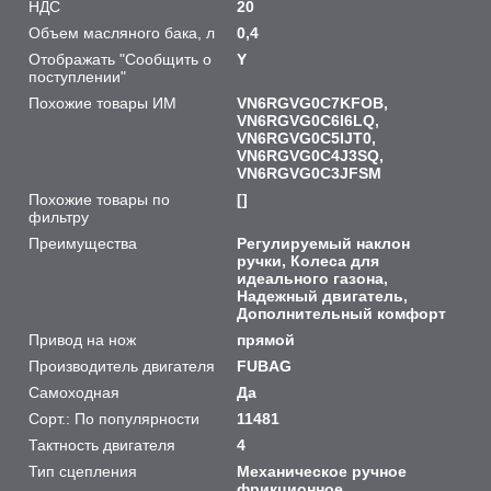
НДС
20
Объем масляного бака, л
0,4
Отображать "Сообщить о
Y
поступлении"
Похожие товары ИМ
VN6RGVG0C7KFOB,
VN6RGVG0C6I6LQ,
VN6RGVG0C5IJT0,
VN6RGVG0C4J3SQ,
VN6RGVG0C3JFSM
Похожие товары по
[]
фильтру
Преимущества
Регулируемый наклон
ручки, Колеса для
идеального газона,
Надежный двигатель,
Дополнительный комфорт
Привод на нож
прямой
Производитель двигателя
FUBAG
Самоходная
Да
Сорт.: По популярности
11481
Тактность двигателя
4
Тип сцепления
Механическое ручное
фрикционное