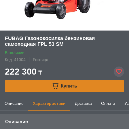
FUBAG Газонокосилка бензиновая
самоходная FPL 53 SM
В наличии
Код: 41004
Розница
222 300
₸
Купить
Описание
Характеристики
Доставка
Оплата
Ус
Описание