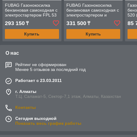
FUBAG Газонокосилка
FUBAG Газонокосилка
Газо
бензиновая самоходная с
бензиновая самоходная с
бен
электростартером FPL 53
электростартером и
520 (
SM ES
регулировкой скорости
42см
293 150
331 500
85 
₸
₸
FPL 53 SMV ES
Купить
Купить
О нас
Рейтинг не сформирован
Менее 5 отзывов за последний год
Работает с 23.03.2011
г. Алматы
Т.Ц. Саламат-5, Cектор-7,1 этаж, Алматы, Казахстан
Контакты
Сегодня выходной
Показать весь график работы