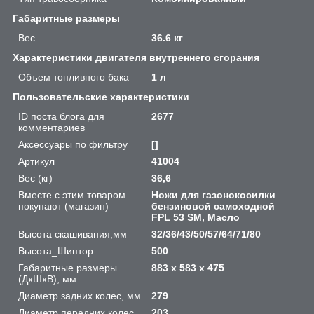
Габаритные размеры
Вес
36.6 кг
Характеристики двигателя внутреннего сгорания
Объем топливного бака
1 л
Пользовательские характеристики
ID поста блога для
2677
комментариев
Аксессуары по фильтру
[]
Артикул
41004
Вес (кг)
36,6
Вместе с этим товаром
Ножи для газонокосилки
покупают (магазин)
бензиновой самоходной
FPL 53 SM, Масло
Высота скашивания,мм
32/36/43/50/57/64/71/80
Высота_Шиптор
500
Габаритные размеры
883 х 583 х 475
(ДхШхВ), мм
Диаметр задних колес, мм
279
Диаметр передних колес,
203