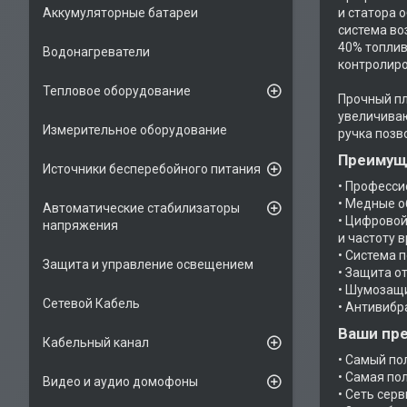
и статора 
Аккумуляторные батареи
система во
40% топлив
Водонагреватели
контролиро
Тепловое оборудование
Прочный пл
увеличиваю
Измерительное оборудование
ручка позв
Преимуще
Источники бесперебойного питания
• Професс
• Медные о
Автоматические стабилизаторы
• Цифровой
напряжения
и частоту 
• Система 
Защита и управление освещением
• Защита о
• Шумозащ
Сетевой Кабель
• Антивиб
Ваши пре
Кабельный канал
• Самый по
• Самая по
Видео и аудио домофоны
• Сеть сер