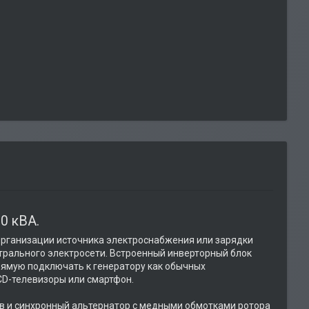
0 кВА.
организации источника электроснабжения или зарядки
трального электросети. Встроенный инверторный блок
рямую подключать к генератору как обычных
LCD-телевизоры или смартфон.
 и синхронный альтернатор с медными обмотками ротора