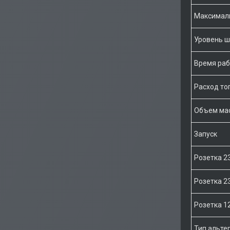
Максималь
Уровень ш
Время рабо
Расход то
Объем мас
Запуск
Розетка 23
Розетка 23
Розетка 12
Тип альте