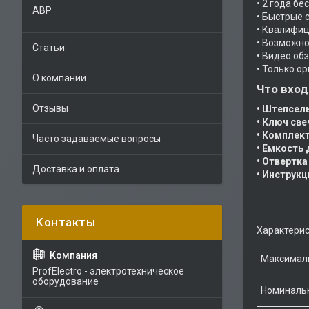
• 2 года б
АВР
• Быстрые 
• Квалифиц
• Возможно
Статьи
• Видео об
• Только о
О компании
Что вход
Отзывы
• Штепсел
• Ключ све
• Комплект
Часто задаваемые вопросы
• Емкость 
• Отвертка
Доставка и оплата
• Инструкц
Характерис
Максимал
ProfElectro - электротехническое
оборудование
Номинальн