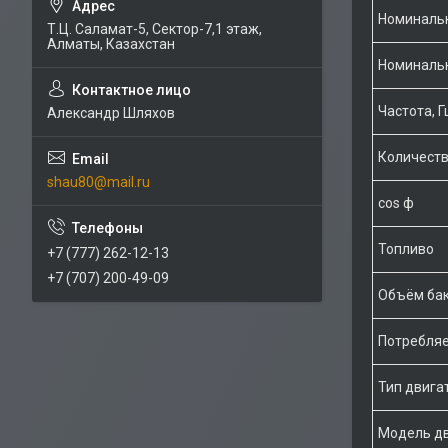
Номинальн
Т.Ц. Саламат-5, Cектор-7,1 этаж,
Алматы, Казахстан
Номинальн
Частота, Г
Александр Шляхов
Количеств
shau80@mail.ru
cos ф
Топливо
+7 (777) 262-12-13
+7 (707) 200-49-09
Объём бак
Потребляе
Тип двига
Модель д