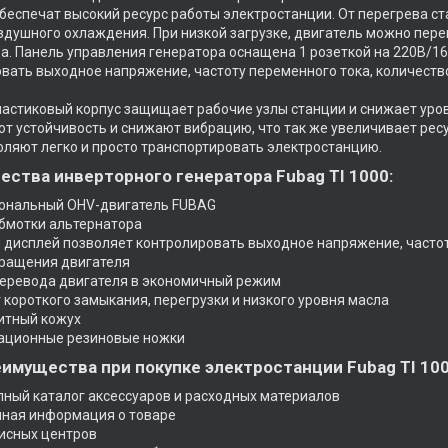
обеспечат высокий ресурс работы электростанции. От перегрева 
здушного охлаждения. При низкой загрузке, двигатель можно пере
а. Панель управления генератора оснащена 1 розеткой на 220В/16
вать выходное напряжение, частоту переменного тока, количеств
астиковый корпус защищает рабочие узлы станции и снижает уро
т устойчивость и снижают вибрацию, что так же увеличивает ресу
оляют легко и просто транспортировать электростанцию.
ства инверторного генератора Fubag TI 1000:
иональный OHV-двигатель FUBAG
бмотки альтернатора
 дисплей позволяет контролировать выходное напряжение, частот
вращения двигателя
перевода двигателя в экономичный режим
т короткого замыкания, перегрузки и низкого уровня масла
итный кожух
рационные резиновые ножки
имущества при покупке электростанции Fubag TI 100
лный каталог аксессуаров и расходных материалов
лная информация о товаре
висных центров