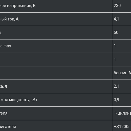
ое напряжение, В
230
ый ток, A
4,1
ц
50
о фаз
1
1
бензин 
а, л
2,1
мая мощность, кВт
0,9
теля
1-цилин
вигателя
HS1200i