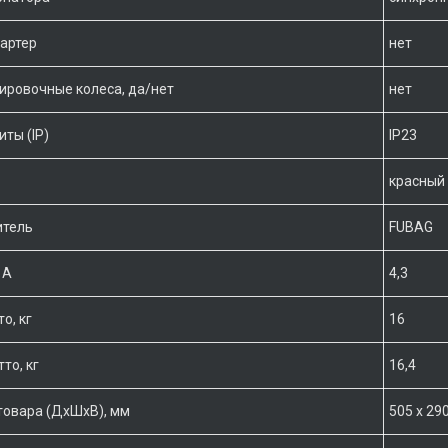
артер
нет
ировочные колеса, да/нет
нет
ты (IP)
IP23
красный
итель
FUBAG
 А
4,3
о, кг
16
то, кг
16,4
товара (ДхШхВ), мм
505 x 290