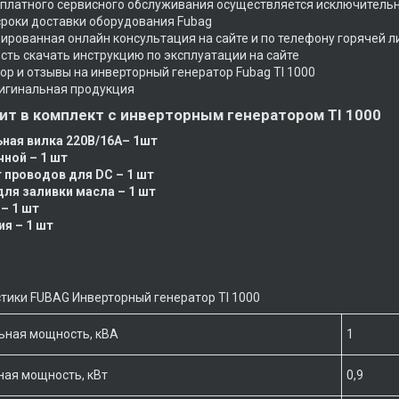
есплатного сервисного обслуживания осуществляется исключитель
сроки доставки оборудования Fubag
ированная онлайн консультация на сайте и по телефону горячей 
сть скачать инструкцию по эксплуатации на сайте
зор и отзывы на инверторный генератор Fubag TI 1000
ригинальная продукция
ит в комплект с инверторным генератором TI 1000
ьная вилка 220В/16А– 1шт
чной – 1 шт
 проводов для DC – 1 шт
для заливки масла – 1 шт
 – 1 шт
ия – 1 шт
тики FUBAG Инверторный генератор TI 1000
ьная мощность, кВА
1
ая мощность, кВт
0,9