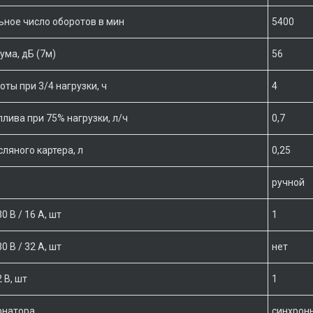
ное число оборотов в мин
5400
ума, дБ (7м)
56
ты при 3/4 нагрузки, ч
4
плива при 75% нагрузки, л/ч
0,7
ляного картера, л
0,25
ручной
0 В / 16 А, шт
1
0 В / 32 А, шт
нет
 В, шт
1
рнатора
синхрон