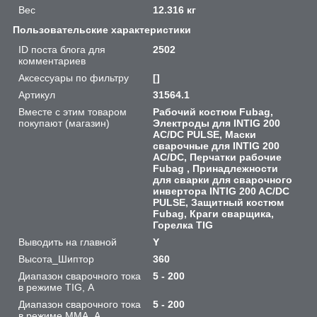
Вес
12.316 кг
Пользовательские характеристики
ID поста блога для
2502
комментариев
Аксессуары по фильтру
[]
Артикул
31564.1
Вместе с этим товаром
Рабочий костюм Fubag,
покупают (магазин)
Электроды для INTIG 200
AC/DC PULSE, Маски
сварочные для INTIG 200
AC/DC, Перчатки рабочие
Fubag , Принадлежности
для сварки для сварочного
инвертора INTIG 200 AC/DC
PULSE, Защитный костюм
Fubag, Краги сварщика,
Горелка TIG
Выводить на главной
Y
Высота_Шиптор
360
Диапазон сварочного тока
5 - 200
в режиме TIG, А
Диапазон сварочного тока
5 - 200
в режиме ММА, А