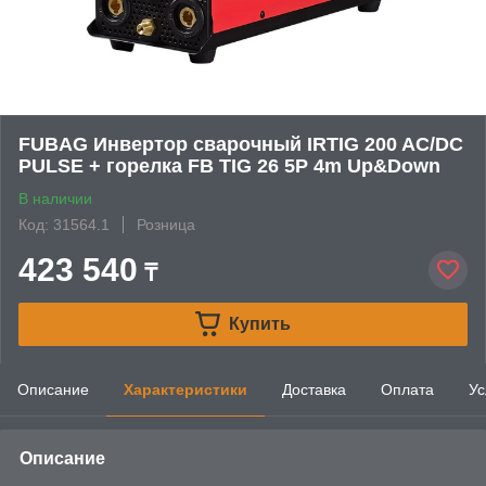
FUBAG Инвертор сварочный IRTIG 200 AC/DC
PULSE + горелка FB TIG 26 5P 4m Up&Down
В наличии
Код: 31564.1
Розница
423 540
₸
Купить
Описание
Характеристики
Доставка
Оплата
Ус
Описание