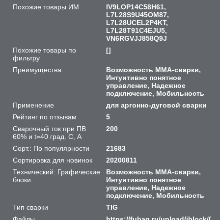
Похожие товары ИМ
IV9LOP14C58H61,
L7L28S9U45OM87,
L7L28UCEL2P4KT,
L7L28T91C4EJU5,
VN6RGVJJ858Q9J
Похожие товары по
[]
фильтру
Преимущества
Возможность ММА-сварки,
Интуитивно понятное
управление, Надежное
подключение, Мобильность
Применение
для аргонно-дуговой сварки
Рейтинг по отзывам
5
Сварочный ток при ПВ
200
60% и t=40 град. С, А
Сорт.: По популярности
21683
Сортировка для новинок
20200811
Технический: Графические
Возможность ММА-сварки,
блоки
Интуитивно понятное
управление, Надежное
подключение, Мобильность
Тип сварки
TIG
Файлы
https://fubag.ru/upload/iblock