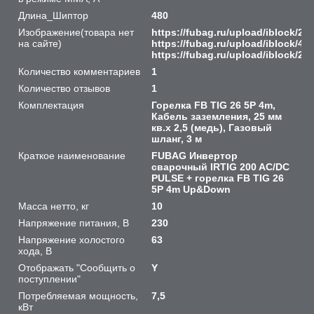
Длина_Шиптор
480
Изображение(товара нет
https://fubag.ru/upload/iblock/2
на сайте)
https://fubag.ru/upload/iblock/41
https://fubag.ru/upload/iblock/
Количество комментариев
1
Количество отзывов
1
Комплектация
Горелка FB TIG 26 5P 4m,
Кабель заземления, 25 мм
кв.x 2,5 (медь), Газовый
шланг, 3 м
Краткое наименование
FUBAG Инвертор
сварочный IRTIG 200 AC/DC
PULSE + горелка FB TIG 26
5P 4m Up&Down
Масса нетто, кг
10
Напряжение питания, В
230
Напряжение холостого
63
хода, В
Отображать "Сообщить о
Y
поступлении"
Потребляемая мощность,
7,5
кВт