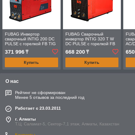
FUBAG Инвертор
FUBAG Сварочный
FUB
сварочный INTIG 200 DC
инвертор INTIG 320 T W
свар
PULSE с горелкой FB TIG
DC PULSE с горелкой FB
AC/D
26 5P 4m
TIG 26 5P 4m
Горе
371 996
668 200
650
₸
₸
Купить
Купить
О нас
Рейтинг не сформирован
Менее 5 отзывов за последний год
Работает с 23.03.2011
г. Алматы
Т.Ц. Саламат-5, Cектор-7,1 этаж, Алматы, Казахстан
Контакты