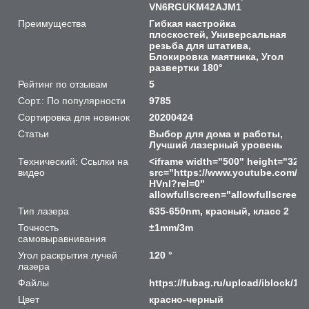
VN6RGUKM42AJM1
Преимущества
Гибкая настройка
плоскостей, Универсальная
резьба для штатива,
Блокировка маятника, Угол
развертки 180°
Рейтинг по отзывам
5
Сорт.: По популярности
9785
Сортировка для новинок
20200424
Статьи
Выбор для дома и работы,
Лучший лазерный уровень
Технический: Ссылки на
<iframe width="500" height="320
видео
src="https://www.youtube.com/e
HVnI?rel=0"
allowfullscreen="allowfullscreen"
Тип лазера
635-650nm, красный, класс 2
Точность
±1mm/3m
самовыравнивания
Угол раскрытия лучей
120 °
лазера
Файлы
https://fubag.ru/upload/iblock/1
Цвет
красно-черный