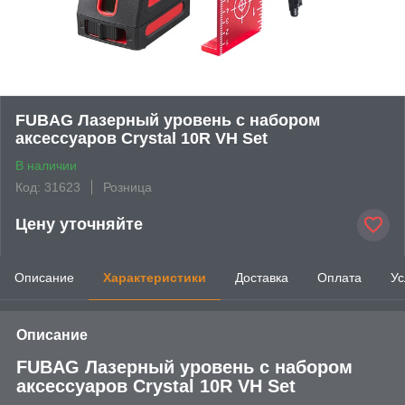
FUBAG Лазерный уровень с набором
аксессуаров Crystal 10R VH Set
В наличии
Код: 31623
Розница
Цену уточняйте
Описание
Характеристики
Доставка
Оплата
Ус
Описание
FUBAG Лазерный уровень с набором
аксессуаров Crystal 10R VH Set