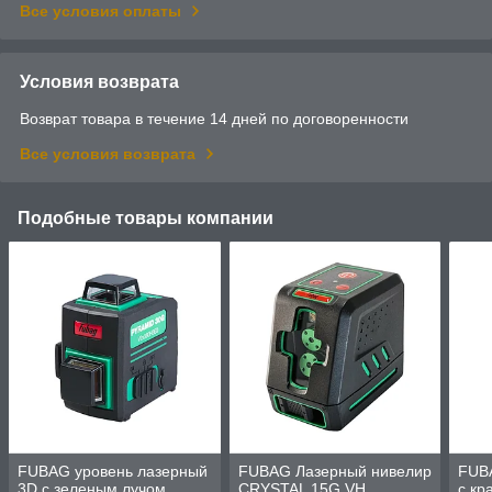
Все условия оплаты
Условия возврата
Возврат товара в течение 14 дней по договоренности
Все условия возврата
Подобные товары компании
FUBAG уровень лазерный
FUBAG Лазерный нивелир
FUB
3D с зеленым лучом
CRYSTAL 15G VH
с кр