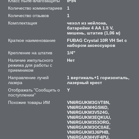
Класс пыле-влагозащиты
IP54
Количество комментариев
1
Количество отзывов
1
Комплектация
чехол из нейлона,
батарейки 4 АА 1.5 V,
мишень, штатив (1,06 м)
Краткое наименование
FUBAG Crystal 10R VH Set с
набором аксессуаров
Крепление на штатив
1/4''
Наличие импульсного
Нет
режима для работы с
приемником
Направление лучей
1 вертикаль+1 горизонталь,
лазера
лазерный крест
Отображать "Сообщить о
Y
поступлении"
Похожие товары ИМ
VN6RGUKM3GVT8N,
VN6RGUKM4GSI6D,
VN6RGUKM3V524G,
VN6RGUKM3EQKUU,
VN6RGUKM353ORG,
VN6RGUKM3OC0AE,
VN6RGUKM3J6PHB,
VN6RGUKM4VF4PU,