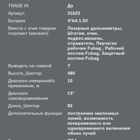
TRADE IN
Да
Артикул
31623
Батарея
4*AA 1.5V
Вместе с этим товаром
Лазерные дальнометры,
покупают (магазин)
Штатив, очки,
подвес,мишень,
отражатель, Перчатки
рабочие Fubag , Рабочий
костюм Fubag, Защитный
костюм Fubag
Выводить на главной
Y
Высота_Шиптор
480
Диапазон измерений/с
10
приемником, м
Диапазон
±3°
самовыравнивания
Длина_Шиптор
82
Дополнительные функции
построение наклонных
линий, возможность
попеременного или
одновременного включения
обоих лучей