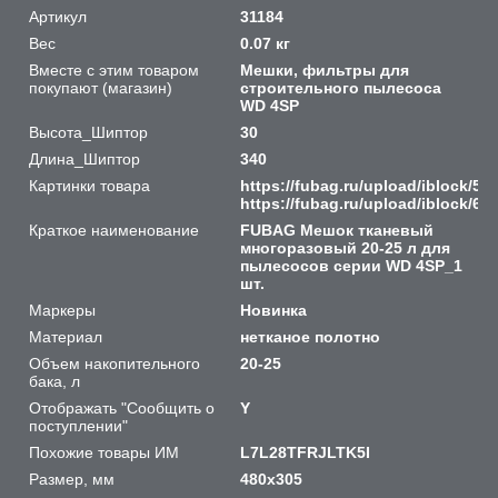
Артикул
31184
Вес
0.07 кг
Вместе с этим товаром
Мешки, фильтры для
покупают (магазин)
строительного пылесоса
WD 4SP
Высота_Шиптор
30
Длина_Шиптор
340
Картинки товара
https://fubag.ru/upload/iblock/5
https://fubag.ru/upload/iblock/
Краткое наименование
FUBAG Мешок тканевый
многоразовый 20-25 л для
пылесосов серии WD 4SP_1
шт.
Маркеры
Новинка
Материал
нетканое полотно
Объем накопительного
20-25
бака, л
Отображать "Сообщить о
Y
поступлении"
Похожие товары ИМ
L7L28TFRJLTK5I
Размер, мм
480x305