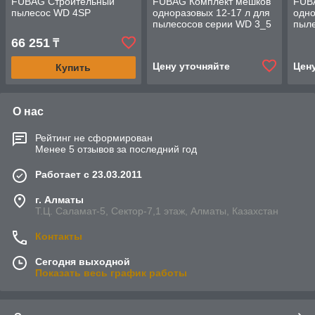
FUBAG Строительный
FUBAG Комплект мешков
FUB
пылесос WD 4SP
одноразовых 12-17 л для
одно
пылесосов серии WD 3_5
пыл
шт.
4SP_
66 251
₸
Цену уточняйте
Цен
Купить
О нас
Рейтинг не сформирован
Менее 5 отзывов за последний год
Работает с 23.03.2011
г. Алматы
Т.Ц. Саламат-5, Cектор-7,1 этаж, Алматы, Казахстан
Контакты
Сегодня выходной
Показать весь график работы