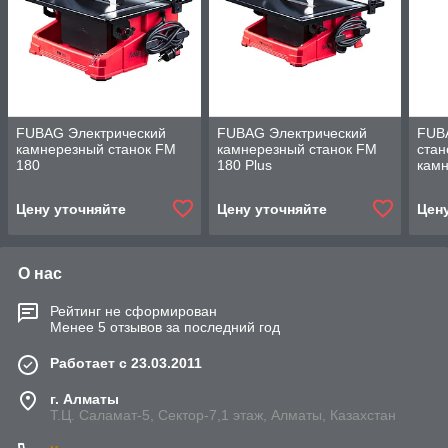
FUBAG Электрический
FUBAG Электрический
FUB
камнерезный станок FM
камнерезный станок FM
стан
180
180 Plus
камн
Цену уточняйте
Цену уточняйте
Цен
О нас
Рейтинг не сформирован
Менее 5 отзывов за последний год
Работает с 23.03.2011
г. Алматы
Т.Ц. Саламат-5, Cектор-7,1 этаж, Алматы, Казахстан