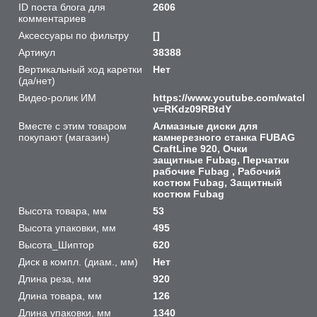
ID поста блога для
2606
комментариев
Аксессуары по фильтру
[]
Артикул
38388
Вертикальный ход каретки
Нет
(да/нет)
Видео-ролик ИМ
https://www.youtube.com/watch?
v=RKdz09RBtdY
Вместе с этим товаром
Алмазные диски для
покупают (магазин)
камнерезного станка FUBAG
CraftLine 920, Очки
защитные Fubag, Перчатки
рабочие Fubag , Рабочий
костюм Fubag, Защитный
костюм Fubag
Высота товара, мм
53
Высота упаковки, мм
495
Высота_Шиптор
620
Диск в компл. (диам., мм)
Нет
Длина реза, мм
920
Длина товара, мм
126
Длина упаковки, мм
1340