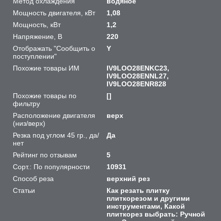
Метод охлаждения
водяное
Мощность двигателя, кВт
1,08
Мощность, кВт
1,2
Напряжение, В
220
Отображать "Сообщить о
Y
поступлении"
Похожие товары ИМ
IV9LOO28ENKC23,
IV9LOO28ENNL27,
IV9LOO28ENR828
Похожие товары по
[]
фильтру
Расположение двигателя
верх
(низ/верх)
Резка под углом 45 гр., да/
Да
нет
Рейтинг по отзывам
5
Сорт.: По популярности
10931
Способ реза
верхний рез
Статьи
Как резать плитку
плиткорезом и другими
инструментами, Какой
плиткорез выбрать: Ручной