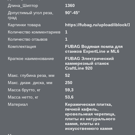
Длина_Шиптор
1360
Допустимый угол реза,
90°-45°
град
Картинки товара
https://fubag.ru/upload/iblock/
Количество комментариев
1
Количество отзывов
1
Комплектация
FUBAG Водяная помпа для
станков ExpertLine и ML6
Краткое наименование
FUBAG Электрический
камнерезный станок
CraftLine 920
Макс. глубина реза, мм
52
Макс. диам. диска, мм
250
Масса брутто, кг
59,3
Масса нетто, кг
53,6
Материал
Керамическая плитка,
печной кафель,
кровельнеая черепица,
плиты из натурального
камня, плиты из
искусственного камня