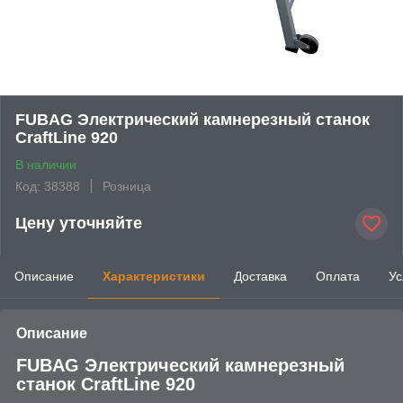
FUBAG Электрический камнерезный станок
CraftLine 920
В наличии
Код: 38388
Розница
Цену уточняйте
Описание
Характеристики
Доставка
Оплата
Ус
Описание
FUBAG Электрический камнерезный
станок CraftLine 920