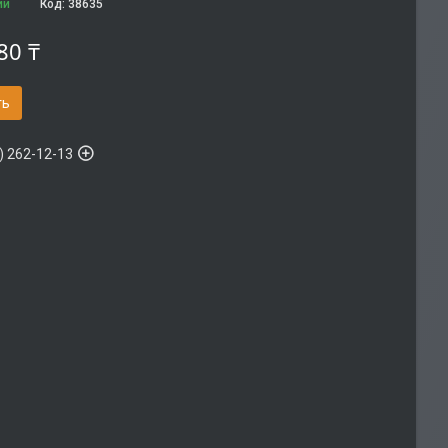
ии
Код:
38635
80 ₸
ть
) 262-12-13