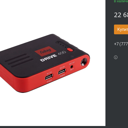
В налич
22 6
Купи
+7 (777