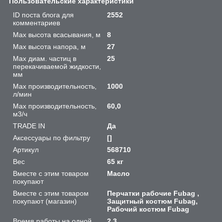
Пользовательские характеристики
ID поста блога для
2552
комментариев
Max высота всасывания, м
8
Max высота напора, м
27
Max диам. частиц в
25
перекачиваемой жидкости,
мм
Max производительность,
1000
л/мин
Max производительность,
60,0
м3/ч
TRADE IN
Да
Аксессуары по фильтру
[]
Артикул
568710
Вес
65 кг
Вместе с этим товаром
Масло
покупают
Вместе с этим товаром
Перчатки рабочие Fubag ,
покупают (магазин)
Защитный костюм Fubag,
Рабочий костюм Fubag
Время работы на одной
2,3