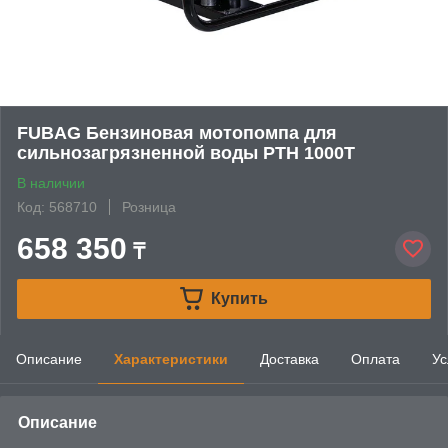
FUBAG Бензиновая мотопомпа для
сильнозагрязненной воды PTH 1000Т
В наличии
Код: 568710
Розница
658 350
₸
Купить
Описание
Характеристики
Доставка
Оплата
Ус
Описание