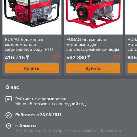
FUBAG Бензиновая
FUBAG Бензиновая
FUB
мотопомпа для
мотопомпа для
мот
загрязненной воды PTH
сильнозагрязненной воды
силь
1000 ST
PG 1800 T
PTH
416 715
562 380
935
₸
₸
Купить
Купить
О нас
Рейтинг не сформирован
Менее 5 отзывов за последний год
Работает с 23.03.2011
г. Алматы
Т.Ц. Саламат-5, Cектор-7,1 этаж, Алматы, Казахстан