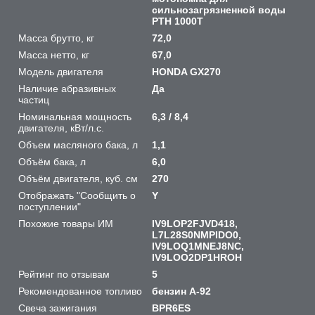
сильнозагрязненной воды
PTH 1000Т
Масса брутто, кг
72,0
Масса нетто, кг
67,0
Модель двигателя
HONDA GX270
Наличие абразивных
Да
частиц
Номинальная мощность
6,3 / 8,4
двигателя, кВт/л.с.
Объем масляного бака, л
1,1
Объём бака, л
6,0
Объём двигателя, куб. см
270
Отображать "Сообщить о
Y
поступлении"
Похожие товары ИМ
IV9LOP2FJVD418,
L7L28S0NMPIDO0,
IV9LOQ1MNEJ8NC,
IV9LOO2DP1HROH
Рейтинг по отзывам
5
Рекомендованное топливо
бензин А-92
Свеча зажигания
BPR6ES