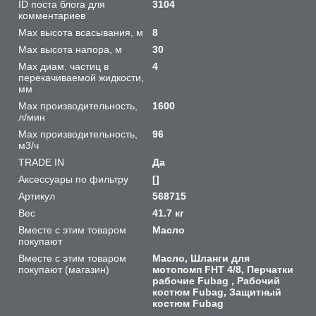
ID поста блога для
3104
комментариев
Max высота всасывания, м
8
Max высота напора, м
30
Max диам. частиц в
4
перекачиваемой жидкости,
мм
Max производительность,
1600
л/мин
Max производительность,
96
м3/ч
TRADE IN
Да
Аксессуары по фильтру
[]
Артикул
568715
Вес
41.7 кг
Вместе с этим товаром
Масло
покупают
Вместе с этим товаром
Масло, Шланги для
покупают (магазин)
мотопомп FHT 4/8, Перчатки
рабочие Fubag , Рабочий
костюм Fubag, Защитный
костюм Fubag