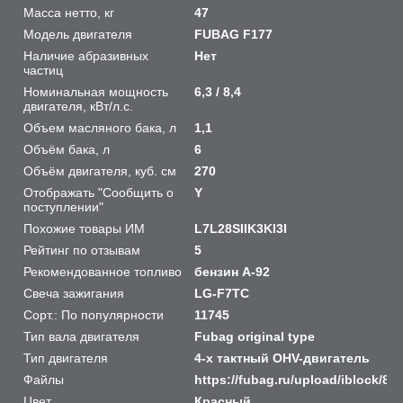
Масса нетто, кг
47
Модель двигателя
FUBAG F177
Наличие абразивных
Нет
частиц
Номинальная мощность
6,3 / 8,4
двигателя, кВт/л.с.
Объем масляного бака, л
1,1
Объём бака, л
6
Объём двигателя, куб. см
270
Отображать "Сообщить о
Y
поступлении"
Похожие товары ИМ
L7L28SIIK3KI3I
Рейтинг по отзывам
5
Рекомендованное топливо
бензин А-92
Свеча зажигания
LG-F7TC
Сорт.: По популярности
11745
Тип вала двигателя
Fubag original type
Тип двигателя
4-х тактный OHV-двигатель
Файлы
https://fubag.ru/upload/iblock/
Цвет
Красный