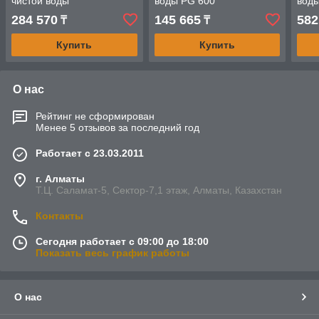
чистой воды
воды PG 600
вод
284 570
145 665
582
₸
₸
Купить
Купить
О нас
Рейтинг не сформирован
Менее 5 отзывов за последний год
Работает с 23.03.2011
г. Алматы
Т.Ц. Саламат-5, Cектор-7,1 этаж, Алматы, Казахстан
Контакты
Сегодня работает с 09:00 до 18:00
Показать весь график работы
О нас