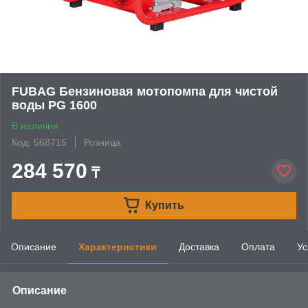
FUBAG Бензиновая мотопомпа для чистой
воды PG 1600
В наличии
Код: 568715
Розница
284 570
₸
Купить
Описание
Характеристики
Доставка
Оплата
Ус
Описание