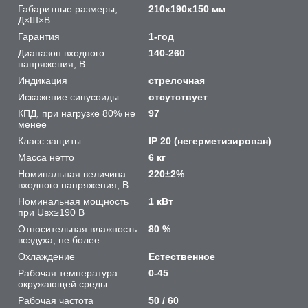
Габаритные размеры,
210х190х150 мм
Д×Ш×В
Гарантия
1-год
Диапазон входного
140-260
напряжения, В
Индикация
стрелочная
Искажение синусоиды
отсутствует
КПД, при нагрузке 80% не
97
менее
Класс защиты
IP 20 (негерметизирован)
Масса нетто
6 кг
Номинальная величина
220±2%
входного напряжения, В
Номинальная мощность
1 кВт
при Uвх≥190 В
Относительная влажность
80 %
воздуха, не более
Охлаждение
Естественное
Рабочая температура
0-45
окружающей среды
Рабочая частота
50 / 60