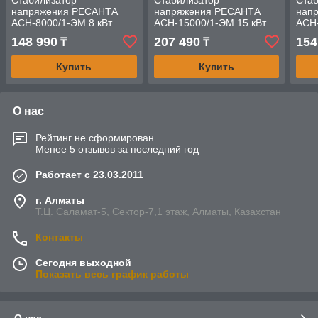
Стабилизатор
Стабилизатор
Стаб
напряжения РЕСАНТА
напряжения РЕСАНТА
нап
АСН-8000/1-ЭМ 8 кВт
АСН-15000/1-ЭМ 15 кВт
АСН-
Однофазный
Однофазный
Одн
148 990
207 490
154
₸
₸
электромеханический
электромеханический
элек
Купить
Купить
О нас
Рейтинг не сформирован
Менее 5 отзывов за последний год
Работает с 23.03.2011
г. Алматы
Т.Ц. Саламат-5, Cектор-7,1 этаж, Алматы, Казахстан
Контакты
Сегодня выходной
Показать весь график работы