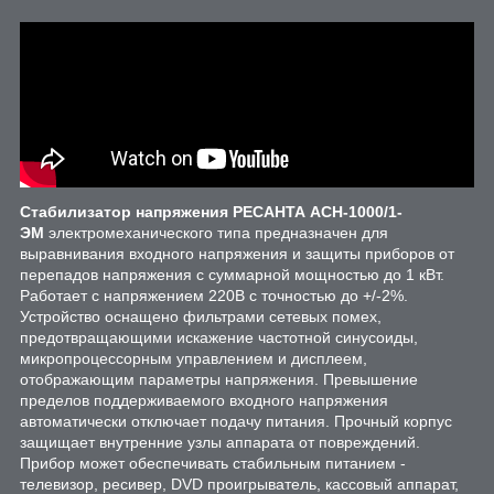
Стабилизатор напряжения РЕСАНТА АСН-1000/1-
ЭМ
электромеханического типа предназначен для
выравнивания входного напряжения и защиты приборов от
перепадов напряжения с суммарной мощностью до 1 кВт.
Работает с напряжением 220В с точностью до +/-2%.
Устройство оснащено фильтрами сетевых помех,
предотвращающими искажение частотной синусоиды,
микропроцессорным управлением и дисплеем,
отображающим параметры напряжения. Превышение
пределов поддерживаемого входного напряжения
автоматически отключает подачу питания. Прочный корпус
защищает внутренние узлы аппарата от повреждений.
Прибор может обеспечивать стабильным питанием -
телевизор, ресивер, DVD проигрыватель, кассовый аппарат,