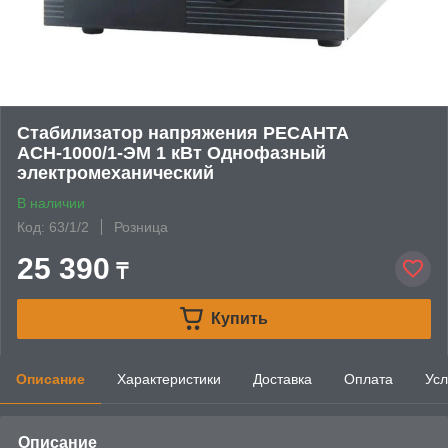
Стабилизатор напряжения РЕСАНТА
АСН-1000/1-ЭМ 1 кВт Однофазный
электромеханический
В наличии
Код: 63/1/2
Розница
25 390
₸
Купить
Описание
Характеристики
Доставка
Оплата
Усл
Описание