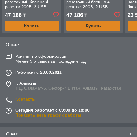
розеточный блок на 4
розеточный блок на 4
наст
розетки 200B, 2 USB
розетки 200B, 2 USB
блок
розетки, 2 RJ45 розетки,
розетки, 2 RJ45 розетки,
USB,
47 186
47 186
23 
₸
₸
беспроводная зарядка
беспроводная зарядка
Купить
Купить
О нас
Рейтинг не сформирован
Менее 5 отзывов за последний год
Работает с 23.03.2011
г. Алматы
Т.Ц. Саламат-5, Cектор-7,1 этаж, Алматы, Казахстан
Контакты
Сегодня работает с 09:00 до 18:00
Показать весь график работы
О нас