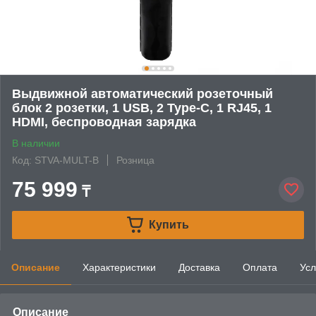
Выдвижной автоматический розеточный
блок 2 розетки, 1 USB, 2 Type-C, 1 RJ45, 1
HDMI, беспроводная зарядка
В наличии
Код: STVA-MULT-B
Розница
75 999
₸
Купить
Описание
Характеристики
Доставка
Оплата
Усл
Описание