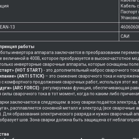
ация
Кабель с
Паспорт 
Упаковка
 EAN-13
4606060
САИ
 принцип работы
боты инвертора аппарата заключается в преобразовании переменн
 величиной в 400В, которое преобразуется в высокочастотное м
только инверторные сварочные аппараты, которые оснащены пол
 старт» (HOT START)
- это дополнительный наброс сварочного ток
пание» (ANTI STICK)
– это снижение сварочного тока и напряжен
и с комфортного продолжения сварочных работ, используя этот же
дуги» (ARC FORCE)
- регулируемая функция, обеспечивающая рав
 силы сварочного тока в тот момент, когда по каким-либо причинам
арки заключается в следующем: в зону сварки подаётся электрод
дуга», расплавляется основной металл и электрод (все сварочные
. Для образования электрического разряда и нужен сварочный ап
образует шов. Зона сварки должна быть защищена от неблагоприя
ства