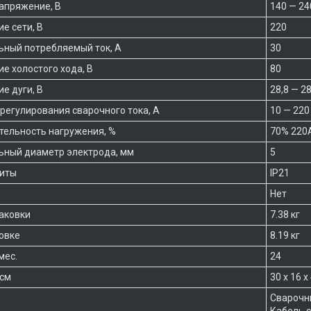
апряжение, В
140 — 24
е сети, В
220
ный потребляемый ток, А
30
е холостого хода, В
80
е дуги, В
28,8 — 2
регулирования сварочного тока, А
10 — 220
ельность нагружения, %
70% 220
ный диаметр электрода, мм
5
щиты
IP21
Нет
паковки
7.38 кг
ковке
8.19 кг
мес.
24
 см
30 х 16 х
Сварочны
Кабель 