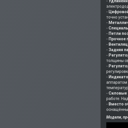
-
Удлиненн
электродод
-
Цифровой
точно уста
-
Металлич
-
Специаль
-
Петли по
-
Прочное 
-
Вентиляц
-
Задняя п
-
Регулято
толщины св
-
Регулято
регулировк
-
Индикато
аппаратом 
температур
-
Силовые
работе. На
-
Вместо о
оснащённы
Модели, пр