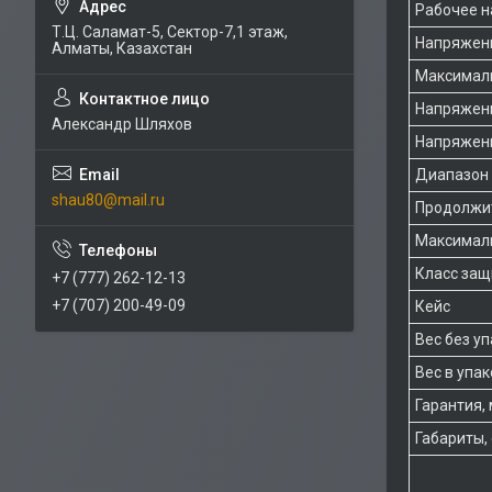
Рабочее н
Т.Ц. Саламат-5, Cектор-7,1 этаж,
Напряжени
Алматы, Казахстан
Максималь
Напряжени
Александр Шляхов
Напряжени
Диапазон 
shau80@mail.ru
Продолжит
Максималь
Класс за
+7 (777) 262-12-13
+7 (707) 200-49-09
Кейс
Вес без у
Вес в упа
Гарантия, 
Габариты,