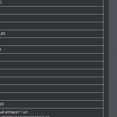
0
8,89
А
 43
й аппарат 1 шт.
с электрододержателем 1 шт.