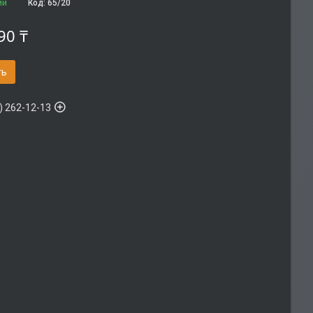
ии
Код:
65/20
90 ₸
ть
) 262-12-13