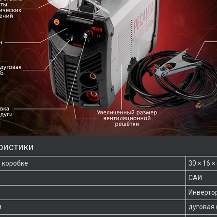
ристики
 коробке
30 × 16 ×
САИ
Инверто
и
дуговая