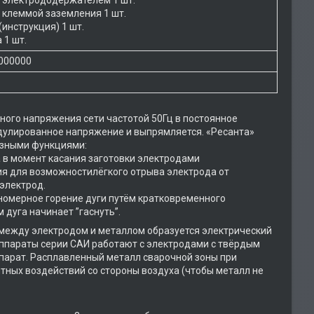
 клеммой заземления 1 шт.
(инструкция) 1 шт.
 1 шт.
000000
ого напряжения сети частотой 50Гц в постоянное
одулированное напряжение и выпрямляется. «Ресанта»
езными функциями:
а в момент касания заготовки электродами
ия для возможностилёгкого отрыва электрода от
 электрод.
номерное горение дуги путём кратковременного
 дуга начинает ”гаснуть”.
, между электродом и металлом образуется электрический
 аппараты серии САИ работают с электродами с твёрдым
парат. Расплавленный металл сварочной зоны при
тных воздействий со стороны воздуха (чтобы металл не