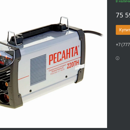
В налич
75 5
Купи
+7 (777