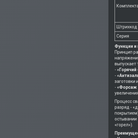
Комплект
Штрихкод
Серия
Функции и
Принцип ра
напряжение
выпускает 
-
«Горячий
-
«Антизали
заготовки 
-
«Форсаж 
увеличения
Процесс св
разряд - «
покрытием)
остывании 
«горел»).
Преимуще