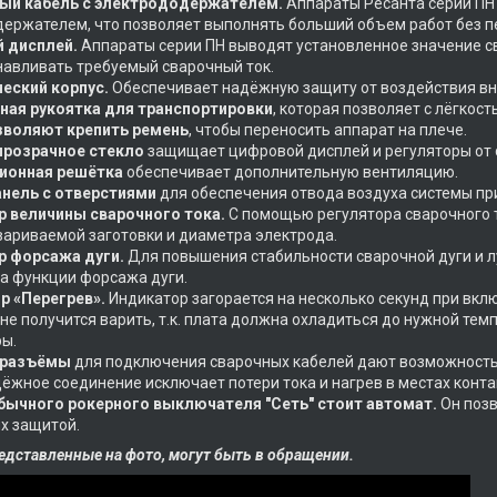
ый кабель с электрододержателем.
Аппараты Ресанта серии ПН
ержателем, что позволяет выполнять больший объем работ без 
 дисплей.
Аппараты серии ПН выводят установленное значение св
навливать требуемый сварочный ток.
еский корпус.
Обеспечивает надёжную защиту от воздействия вн
ная рукоятка для транспортировки
, которая позволяет с лёгко
зволяют крепить ремень
, чтобы переносить аппарат на плече.
прозрачное стекло
защищает цифровой дисплей и регуляторы от 
ионная решётка
обеспечивает дополнительную вентиляцию.
анель с отверстиями
для обеспечения отвода воздуха системы пр
р величины сварочного тока.
С помощью регулятора сварочного 
ариваемой заготовки и диаметра электрода.
р форсажа дуги.
Для повышения стабильности сварочной дуги и л
а функции форсажа дуги.
р «Перегрев».
Индикатор загорается на несколько секунд при вкл
не получится варить, т.к. плата должна охладиться до нужной те
ы.
 разъёмы
для подключения сварочных кабелей дают возможность 
дёжное соединение исключает потери тока и нагрев в местах конта
бычного рокерного выключателя "Сеть" стоит автомат.
Он позв
х защитой.
едставленные на фото, могут быть в обращении.