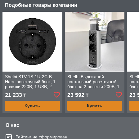
Подобные товары компании
Shelbi STV-1S-1U-2C-B
Shelbi Выдвижной
Shel
Наст. розеточный блок, 1
настольный розеточный
наст
розетки 220В, 1 USB, 2
блок на 2 розетки 200B, 1
блок
Type-C (зарядка/
USB, 1 Type-C, серебро
USB,
21 233
23 592
23 
₸
₸
проходная), чёрный
Купить
Купить
О нас
Рейтинг не сформирован