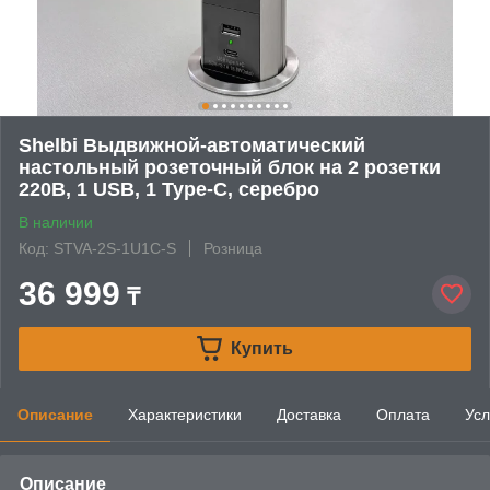
Shelbi Выдвижной-автоматический
настольный розеточный блок на 2 розетки
220B, 1 USB, 1 Type-C, серебро
В наличии
Код: STVA-2S-1U1C-S
Розница
36 999
₸
Купить
Описание
Характеристики
Доставка
Оплата
Усл
Описание