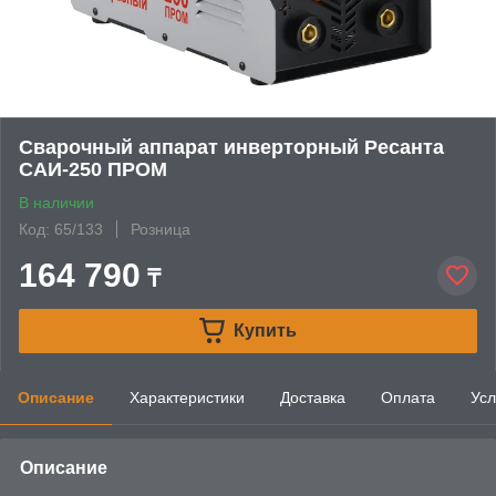
Сварочный аппарат инверторный Ресанта
САИ-250 ПРОМ
В наличии
Код: 65/133
Розница
164 790
₸
Купить
Описание
Характеристики
Доставка
Оплата
Усл
Описание