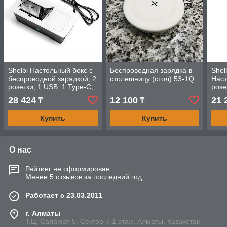
Shelbi Настольный бокс с
Беспроводная зарядка в
Shel
беспроводной зарядкой, 2
столешницу (стол) 53-1Q
Наст
розетки, 1 USB, 1 Type-C,
розе
шнур 1,5 м., белый
Type
28 424
12 100
21 
₸
₸
прох
Купить
Купить
О нас
Рейтинг не сформирован
Менее 5 отзывов за последний год
Работает с 23.03.2011
г. Алматы
Т.Ц. Саламат-5, Cектор-7,1 этаж, Алматы, Казахстан