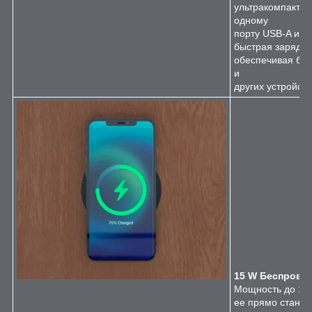
ультракомпактно
одному
порту USB-A и п
быстрая зарядка
обеспечивая бе
и
других устройств
15 W Беспровод
Мощность до 15 
ее прямо станци