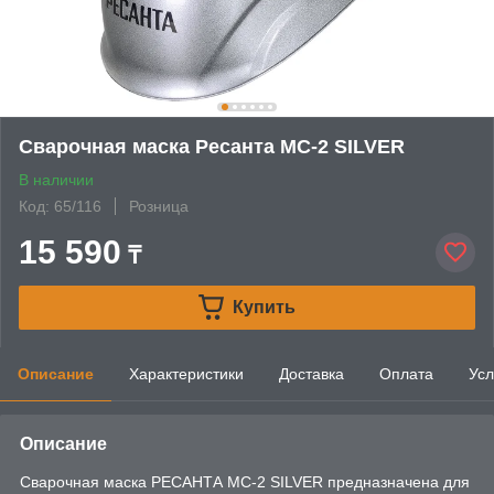
Сварочная маска Ресанта МС-2 SILVER
В наличии
Код: 65/116
Розница
15 590
₸
Купить
Описание
Характеристики
Доставка
Оплата
Усл
Описание
Сварочная маска РЕСАНТА МС-2 SILVER предназначена для