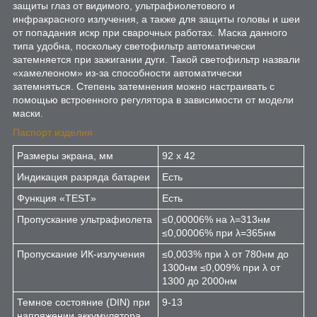
защиты глаз от видимого, ультрафиолетового и
инфракрасного излучения, а также для защиты головы и шеи
от попадания искр при сварочных работах. Маска данного
типа удобна, поскольку светофильтр автоматически
затемняется при зажигании дуги. Такой светофильтр назвали
«хамелеоном» из-за способности автоматически
затемняться. Степень затемнения можно настраивать с
помощью встроенного регулятора в зависимости от модели
маски.
Паспорт изделия
Размеры экрана, мм
92 х 42
Индикация разряда батареи
Есть
Функция «TEST»
Есть
Пропускание ультрафиолета
≤0,00006% на λ=313нм
≤0,00006% при λ=365нм
Пропускание ИК-излучения
≤0,003% при λ от 780нм до
1300нм ≤0,009% при λ от
1300 до 2000нм
Темное состояние (DIN) при
9-13
напряжении аккумулятора